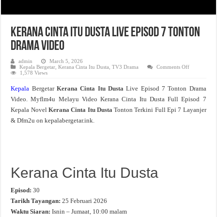
Kerana Cinta Itu Dusta Live Episod 7 Tonton
Drama Video
admin
March 5, 2026
on
Kepala Bergetar
,
Kerana Cinta Itu Dusta
,
TV3 Drama
Comments Off
Kerana
1,578 Views
Cinta
Itu
Kepala
Bergetar
Kerana Cinta Itu Dusta
Live Episod 7 Tonton Drama
Dusta
Live
Video. Myflm4u Melayu Video Kerana Cinta Itu Dusta Full Episod 7
Episod
7
Kepala Novel
Kerana Cinta Itu Dusta
Tonton Terkini Full Epi 7 Layanjer
Tonton
Drama
& Dfm2u on kepalabergetar.ink.
Video
Kerana Cinta Itu Dusta
Episod:
30
Tarikh Tayangan:
25 Februari 2026
Waktu Siaran:
Isnin – Jumaat, 10:00 malam