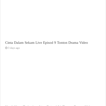
Cinta Dalam Sekam Live Episod 9 Tonton Drama Video
3 days ago