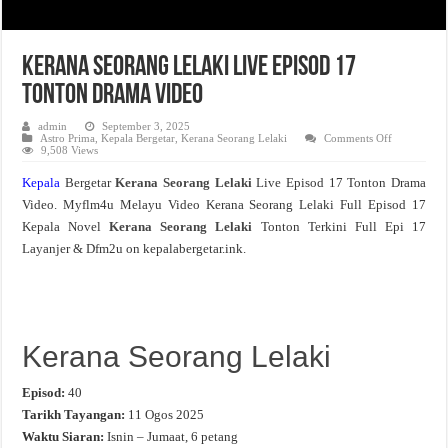
Kerana Seorang Lelaki Live Episod 17
Tonton Drama Video
admin
September 3, 2025
on
Astro Prima
,
Kepala Bergetar
,
Kerana Seorang Lelaki
Comments Off
Kerana
9,508 Views
Seorang
Lelaki
Kepala
Bergetar
Kerana Seorang Lelaki
Live Episod 17 Tonton Drama
Live
Episod
Video. Myflm4u Melayu Video Kerana Seorang Lelaki Full Episod 17
17
Tonton
Kepala Novel
Kerana Seorang Lelaki
Tonton Terkini Full Epi 17
Drama
Video
Layanjer & Dfm2u on kepalabergetar.ink.
Kerana Seorang Lelaki
Episod:
40
Tarikh Tayangan:
11 Ogos 2025
Waktu Siaran:
Isnin – Jumaat, 6 petang