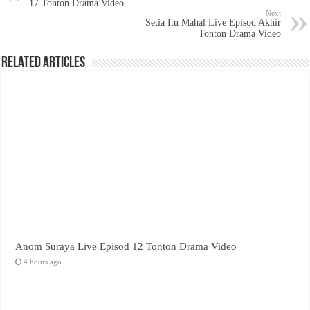
17 Tonton Drama Video
Next
Setia Itu Mahal Live Episod Akhir
Tonton Drama Video
Related Articles
Anom Suraya Live Episod 12 Tonton Drama Video
4 hours ago