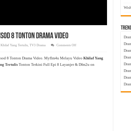
Wish
Tren
pisod 8 Tonton Drama Video
Dram
Dram
on
,
Khilaf Yang Tertulis
,
TV3 Drama
Comments Off
Khilaf
Dram
Yang
Tertulis
Dram
isod 8 Tonton Drama Video. Myflm4u Melayu Video
Khilaf Yang
Live
Episod
Dra
ng Tertulis
Tonton Terkini Full Epi 8 Layanjer & Dfm2u on
8
Tonton
Dram
Drama
Video
Dram
Dram
s