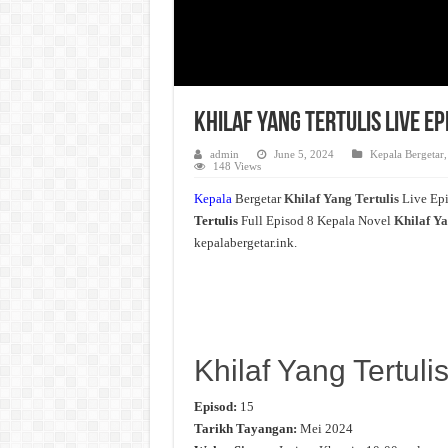
Khilaf Yang Tertulis Live E
admin
June 5, 2024
Kepala Bergetar
148 Views
Kepala
Bergetar
Khilaf Yang Tertulis
Live Ep
Tertulis
Full Episod 8 Kepala Novel
Khilaf Ya
kepalabergetar.ink.
Khilaf Yang Tertuli
Episod:
15
Tarikh Tayangan:
Mei 2024