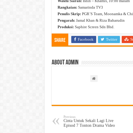
Waktu Siaran:
Isnin – Khamis, 10:00 malam
Rangkaian:
Samarinda TV3
Penulis Skrip:
PGR’S Team, Moonamka & Chin
Pengarah:
Jamal Khan & Riza Baharudin
Produksi:
Saphire Screen Sdn Bhd.
Facebook
Twitter
S
Share
About admin
Previous
Cinta Untuk Sekali Lagi Live
Episod 7 Tonton Drama Video