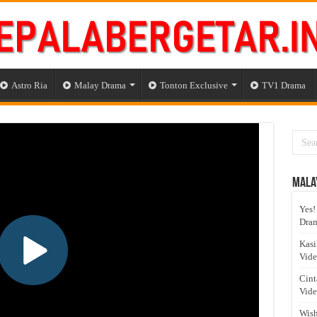
Astro Ria
Malay Drama
Tonton Exclusive
TV1 Drama
Mala
Yes!
Dram
Kasi
Vid
Cint
Vid
Wish