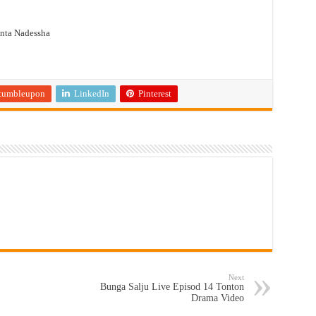
ta Nadessha
tumbleupon
LinkedIn
Pinterest
Next
Bunga Salju Live Episod 14 Tonton
Drama Video