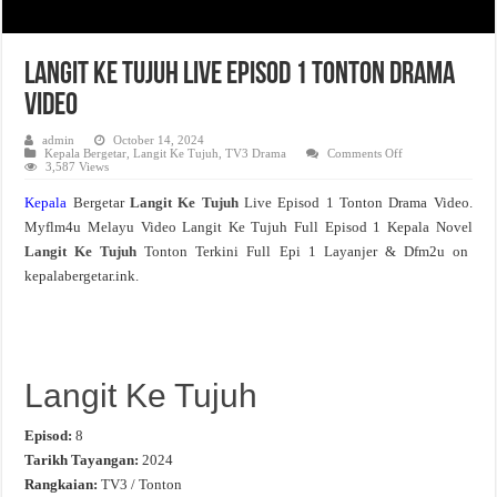
Langit Ke Tujuh Live Episod 1 Tonton Drama
Video
admin
October 14, 2024
on
Kepala Bergetar
,
Langit Ke Tujuh
,
TV3 Drama
Comments Off
Langit
3,587 Views
Ke
Tujuh
Kepala
Bergetar
Langit Ke Tujuh
Live Episod 1 Tonton Drama Video.
Live
Episod
Myflm4u Melayu Video Langit Ke Tujuh Full Episod 1 Kepala Novel
1
Tonton
Langit Ke Tujuh
Tonton Terkini Full Epi 1 Layanjer & Dfm2u on
Drama
Video
kepalabergetar.ink.
Langit Ke Tujuh
Episod:
8
Tarikh Tayangan:
2024
Rangkaian:
TV3 / Tonton