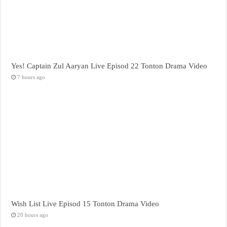
Yes! Captain Zul Aaryan Live Episod 22 Tonton Drama Video
7 hours ago
Wish List Live Episod 15 Tonton Drama Video
20 hours ago