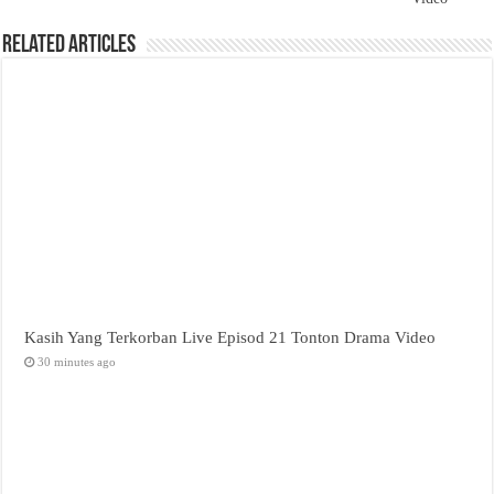
Related Articles
Kasih Yang Terkorban Live Episod 21 Tonton Drama Video
30 minutes ago