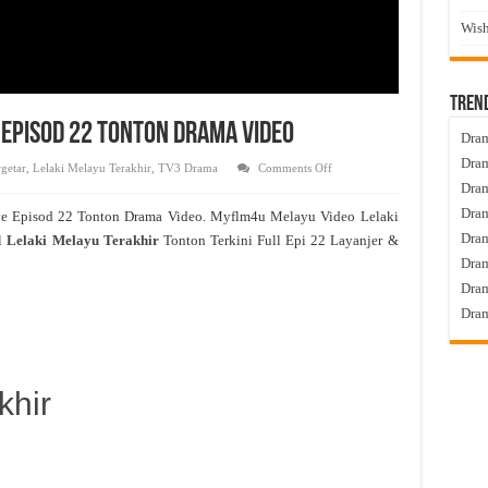
Wish
Tren
 Episod 22 Tonton Drama Video
Dram
Dram
on
getar
,
Lelaki Melayu Terakhir
,
TV3 Drama
Comments Off
Lelaki
Dram
Melayu
Terakhir
Dram
ve Episod 22 Tonton Drama Video. Myflm4u Melayu Video Lelaki
Live
Episod
Dra
l
Lelaki Melayu Terakhir
Tonton Terkini Full Epi 22 Layanjer &
22
Tonton
Dram
Drama
Video
Dram
Dram
khir