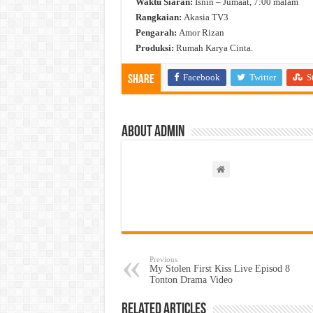
Waktu Siaran:
Isnin – Jumaat, 7:00 malam
Rangkaian:
Akasia TV3
Pengarah:
Amor Rizan
Produksi:
Rumah Karya Cinta.
Facebook
Twitter
S
Share
About admin
Previous
My Stolen First Kiss Live Episod 8
Tonton Drama Video
Related Articles