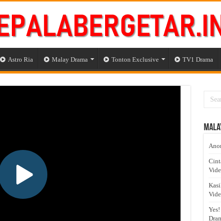
Astro Ria
Malay Drama
Tonton Exclusive
TV1 Drama
Mala
Anom
Cint
Vid
Kasi
Vid
Yes!
Dram