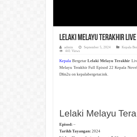
Lelaki Melayu Terakhir Live
admin
September 5, 2024
Kepala Ber
441 Views
Kepala
Bergetar
Lelaki Melayu Terakhir
Li
Melayu Terakhir Full Episod 22 Kepala Nove
Dfm2u on kepalabergetar.ink.
Lelaki Melayu Tera
Episod:
–
Tarikh Tayangan:
2024