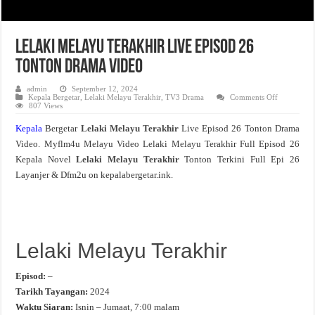
Lelaki Melayu Terakhir Live Episod 26
Tonton Drama Video
admin
September 12, 2024
on
Kepala Bergetar
,
Lelaki Melayu Terakhir
,
TV3 Drama
Comments Off
Lelaki
807 Views
Melayu
Terakhir
Kepala
Bergetar
Lelaki Melayu Terakhir
Live Episod 26 Tonton Drama
Live
Episod
Video. Myflm4u Melayu Video Lelaki Melayu Terakhir Full Episod 26
26
Tonton
Kepala Novel
Lelaki Melayu Terakhir
Tonton Terkini Full Epi 26
Drama
Video
Layanjer & Dfm2u on kepalabergetar.ink.
Lelaki Melayu Terakhir
Episod:
–
Tarikh Tayangan:
2024
Waktu Siaran:
Isnin – Jumaat, 7:00 malam