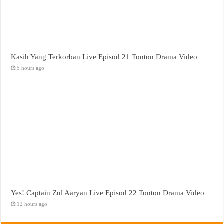
Kasih Yang Terkorban Live Episod 21 Tonton Drama Video
5 hours ago
Yes! Captain Zul Aaryan Live Episod 22 Tonton Drama Video
12 hours ago