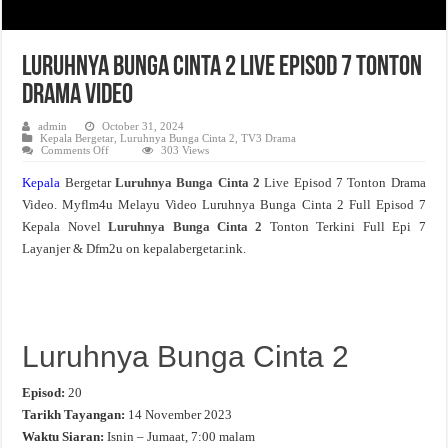
Luruhnya Bunga Cinta 2 Live Episod 7 Tonton
Drama Video
admin
October 31, 2024
Kepala Bergetar
,
Luruhnya Bunga Cinta 2
,
TV3 Drama
on
Comments Off
303 Views
Luruhnya
Bunga
Kepala
Bergetar
Luruhnya Bunga Cinta 2
Live Episod 7 Tonton Drama
Cinta
2
Video. Myflm4u Melayu Video Luruhnya Bunga Cinta 2 Full Episod 7
Live
Episod
Kepala Novel
Luruhnya Bunga Cinta 2
Tonton Terkini Full Epi 7
7
Tonton
Layanjer & Dfm2u on kepalabergetar.ink.
Drama
Video
Luruhnya Bunga Cinta 2
Episod:
20
Tarikh Tayangan:
14 November 2023
Waktu Siaran:
Isnin – Jumaat, 7:00 malam