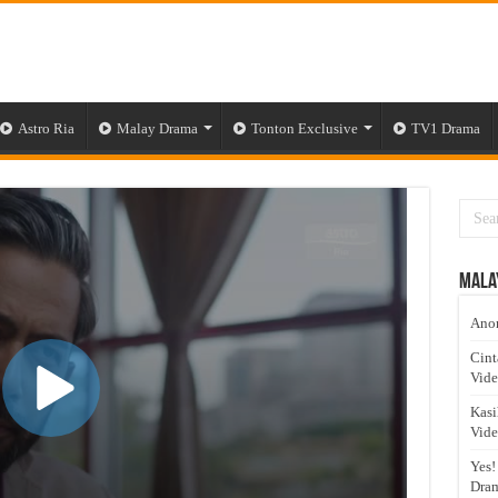
Astro Ria
Malay Drama
Tonton Exclusive
TV1 Drama
Mala
Anom
Cint
Vid
Kasi
Vid
Yes!
Dram