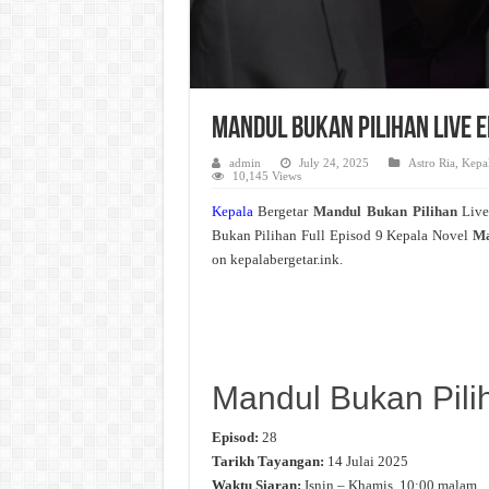
Mandul Bukan Pilihan Live 
admin
July 24, 2025
Astro Ria
,
Kepal
10,145 Views
Kepala
Bergetar
Mandul Bukan Pilihan
Liv
Bukan Pilihan Full Episod 9 Kepala Novel
Ma
on kepalabergetar.ink.
Mandul Bukan Pili
Episod:
28
Tarikh Tayangan:
14 Julai 2025
Waktu Siaran:
Isnin – Khamis, 10:00 malam