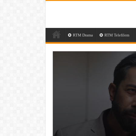
RTM Drama
RTM Telefilem