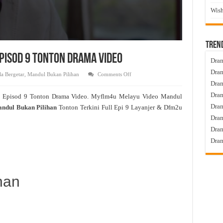
Wish
Tren
Episod 9 Tonton Drama Video
Dram
Dram
on
a Bergetar
,
Mandul Bukan Pilihan
Comments Off
Mandul
Dram
Bukan
Pilihan
Dram
e Episod 9 Tonton Drama Video. Myflm4u Melayu Video Mandul
Live
Episod
Dra
ndul Bukan Pilihan
Tonton Terkini Full Epi 9 Layanjer & Dfm2u
9
Tonton
Dram
Drama
Video
Dram
Dram
han