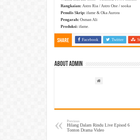
Rangkaian:
Astro Ria / Astro One / sooka
Penulis Skrip:
ifame & Oka Aurora
Pengarah:
Osman Ali
Produksi:
ifame.
Facebook
Twitter
S
Share
About admin
Previous
Hilang Dalam Rindu Live Episod 6
Tonton Drama Video