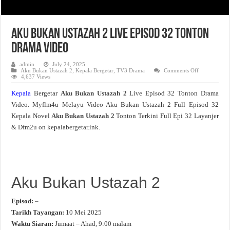
Aku Bukan Ustazah 2 Live Episod 32 Tonton
Drama Video
admin
July 24, 2025
on
Aku Bukan Ustazah 2
,
Kepala Bergetar
,
TV3 Drama
Comments Off
Aku
4,637 Views
Bukan
Ustazah
Kepala
Bergetar
Aku Bukan Ustazah 2
Live Episod 32 Tonton Drama
2
Live
Video. Myflm4u Melayu Video Aku Bukan Ustazah 2 Full Episod 32
Episod
32
Kepala Novel
Aku Bukan Ustazah 2
Tonton Terkini Full Epi 32 Layanjer
Tonton
Drama
& Dfm2u on kepalabergetar.ink.
Video
Aku Bukan Ustazah 2
Episod:
–
Tarikh Tayangan:
10 Mei 2025
Waktu Siaran:
Jumaat – Ahad, 9:00 malam