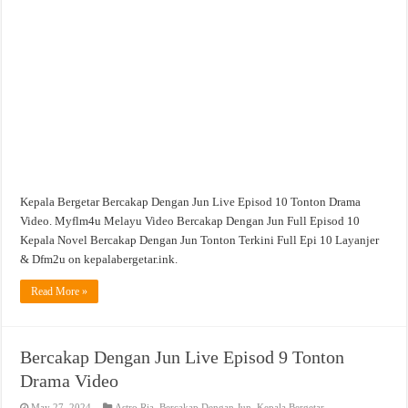
Jun
Live
Episod
10
Tonton
Drama
Video
Kepala Bergetar Bercakap Dengan Jun Live Episod 10 Tonton Drama
Video. Myflm4u Melayu Video Bercakap Dengan Jun Full Episod 10
Kepala Novel Bercakap Dengan Jun Tonton Terkini Full Epi 10 Layanjer
& Dfm2u on kepalabergetar.ink.
Read More »
Bercakap Dengan Jun Live Episod 9 Tonton
Drama Video
May 27, 2024
Astro Ria
,
Bercakap Dengan Jun
,
Kepala Bergetar