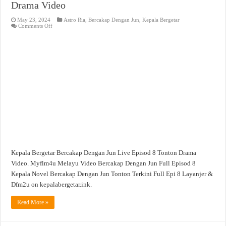
Drama Video
May 23, 2024
Astro Ria
,
Bercakap Dengan Jun
,
Kepala Bergetar
on
Comments Off
Bercakap
Dengan
Jun
Live
Episod
8
Tonton
Drama
Video
Kepala Bergetar Bercakap Dengan Jun Live Episod 8 Tonton Drama
Video. Myflm4u Melayu Video Bercakap Dengan Jun Full Episod 8
Kepala Novel Bercakap Dengan Jun Tonton Terkini Full Epi 8 Layanjer &
Dfm2u on kepalabergetar.ink.
Read More »