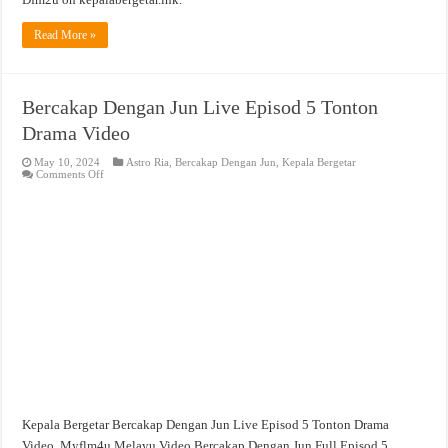
Read More »
Bercakap Dengan Jun Live Episod 5 Tonton
Drama Video
May 10, 2024
Astro Ria
,
Bercakap Dengan Jun
,
Kepala Bergetar
on
Comments Off
Bercakap
Dengan
Jun
Live
Episod
5
Tonton
Drama
Video
Kepala Bergetar Bercakap Dengan Jun Live Episod 5 Tonton Drama
Video. Myflm4u Melayu Video Bercakap Dengan Jun Full Episod 5