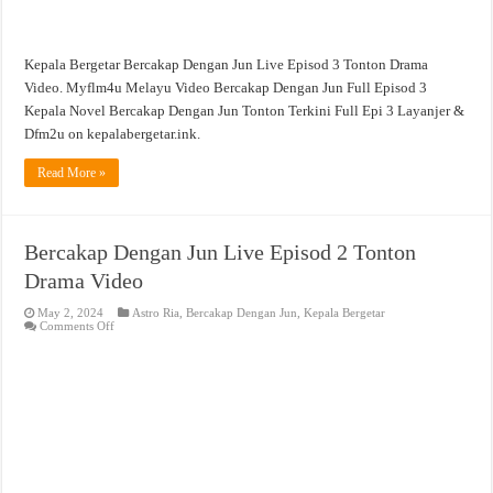
Kepala Bergetar Bercakap Dengan Jun Live Episod 3 Tonton Drama
Video. Myflm4u Melayu Video Bercakap Dengan Jun Full Episod 3
Kepala Novel Bercakap Dengan Jun Tonton Terkini Full Epi 3 Layanjer &
Dfm2u on kepalabergetar.ink.
Read More »
Bercakap Dengan Jun Live Episod 2 Tonton
Drama Video
May 2, 2024
Astro Ria
,
Bercakap Dengan Jun
,
Kepala Bergetar
on
Comments Off
Bercakap
Dengan
Jun
Live
Episod
2
Tonton
Drama
Video