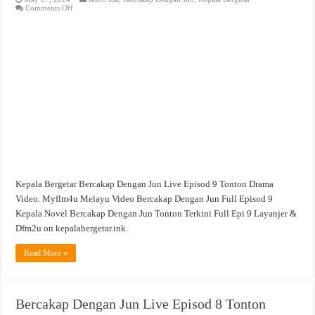
on
Comments Off
Bercakap
Dengan
Jun
Live
Episod
9
Tonton
Drama
Video
Kepala Bergetar Bercakap Dengan Jun Live Episod 9 Tonton Drama
Video. Myflm4u Melayu Video Bercakap Dengan Jun Full Episod 9
Kepala Novel Bercakap Dengan Jun Tonton Terkini Full Epi 9 Layanjer &
Dfm2u on kepalabergetar.ink.
Read More »
Bercakap Dengan Jun Live Episod 8 Tonton