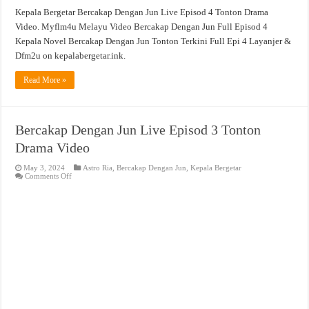
Kepala Bergetar Bercakap Dengan Jun Live Episod 4 Tonton Drama
Video. Myflm4u Melayu Video Bercakap Dengan Jun Full Episod 4
Kepala Novel Bercakap Dengan Jun Tonton Terkini Full Epi 4 Layanjer &
Dfm2u on kepalabergetar.ink.
Read More »
Bercakap Dengan Jun Live Episod 3 Tonton
Drama Video
May 3, 2024
Astro Ria
,
Bercakap Dengan Jun
,
Kepala Bergetar
on
Comments Off
Bercakap
Dengan
Jun
Live
Episod
3
Tonton
Drama
Video