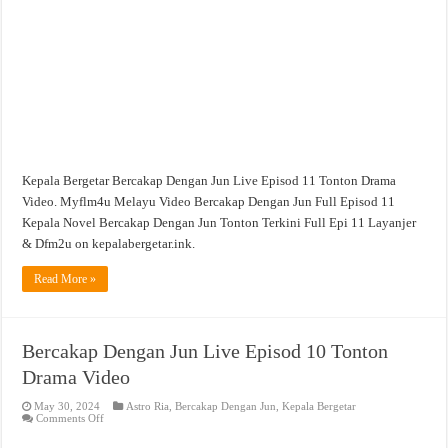
11
Tonton
Drama
Video
Kepala Bergetar Bercakap Dengan Jun Live Episod 11 Tonton Drama
Video. Myflm4u Melayu Video Bercakap Dengan Jun Full Episod 11
Kepala Novel Bercakap Dengan Jun Tonton Terkini Full Epi 11 Layanjer
& Dfm2u on kepalabergetar.ink.
Read More »
Bercakap Dengan Jun Live Episod 10 Tonton
Drama Video
May 30, 2024
Astro Ria
,
Bercakap Dengan Jun
,
Kepala Bergetar
on
Comments Off
Bercakap
Dengan