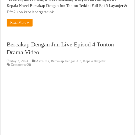
Kepala Novel Bercakap Dengan Jun Tonton Terkini Full Epi 5 Layanjer &
Dfm2u on kepalabergetar.ink.
Read More »
Bercakap Dengan Jun Live Episod 4 Tonton
Drama Video
May 7, 2024
Astro Ria
,
Bercakap Dengan Jun
,
Kepala Bergetar
on
Comments Off
Bercakap
Dengan
Jun
Live
Episod
4
Tonton
Drama
Video