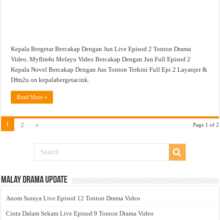
Kepala Bergetar Bercakap Dengan Jun Live Episod 2 Tonton Drama
Video. Myflm4u Melayu Video Bercakap Dengan Jun Full Episod 2
Kepala Novel Bercakap Dengan Jun Tonton Terkini Full Epi 2 Layanjer &
Dfm2u on kepalabergetar.ink.
Read More »
1
2
»
Page 1 of 2
Malay Drama Update
Anom Suraya Live Episod 12 Tonton Drama Video
Cinta Dalam Sekam Live Episod 9 Tonton Drama Video