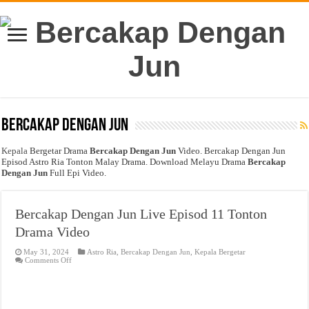
Bercakap Dengan Jun
Kepala
Bergetar Drama
Bercakap Dengan Jun
Video. Bercakap Dengan Jun
Episod Astro Ria Tonton Malay Drama. Download Melayu Drama
Bercakap
Dengan Jun
Full Epi Video.
Bercakap Dengan Jun Live Episod 11 Tonton
Drama Video
May 31, 2024
Astro Ria
,
Bercakap Dengan Jun
,
Kepala Bergetar
on
Comments Off
Bercakap
Dengan
Jun
Live
Episod