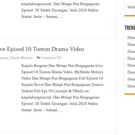
Video
kepalabergetar.ink. Dan Mimpi Pun Berguguran
Wish
Episod: 50 Tarikh Tayangan: Julai 2024 Waktu
Siaran: Isnin – Jumaat, …
Tren
Dram
Dram
ve Episod 10 Tonton Drama Video
Dram
on
uguran
,
Kepala Bergetar
Comments Off
Dram
Dan
Mimpi
Dra
Kepala Bergetar Dan Mimpi Pun Berguguran Live
Pun
Episod 10 Tonton Drama Video. Myflm4u Melayu
Berguguran
Dram
Live
Video Dan Mimpi Pun Berguguran Full Episod 10
Dram
Episod
10
Kepala Novel Dan Mimpi Pun Berguguran Tonton
Dram
Tonton
Drama
Terkini Full Epi 10 Layanjer & Dfm2u on
Video
kepalabergetar.ink. Dan Mimpi Pun Berguguran
Episod: 50 Tarikh Tayangan: Julai 2024 Waktu
Siaran: Isnin – Jumaat, …