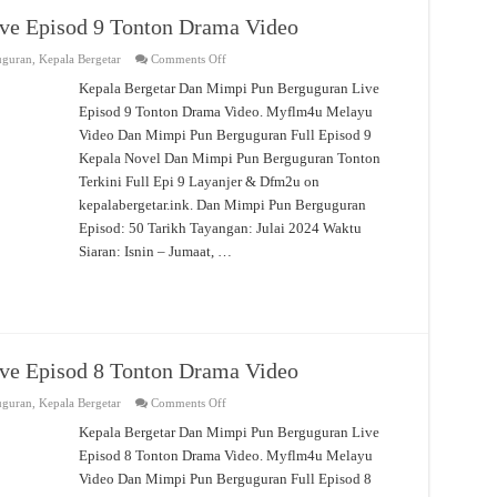
ve Episod 9 Tonton Drama Video
on
uguran
,
Kepala Bergetar
Comments Off
Dan
Mimpi
Kepala Bergetar Dan Mimpi Pun Berguguran Live
Pun
Episod 9 Tonton Drama Video. Myflm4u Melayu
Berguguran
Live
Video Dan Mimpi Pun Berguguran Full Episod 9
Episod
9
Kepala Novel Dan Mimpi Pun Berguguran Tonton
Tonton
Drama
Terkini Full Epi 9 Layanjer & Dfm2u on
Video
kepalabergetar.ink. Dan Mimpi Pun Berguguran
Episod: 50 Tarikh Tayangan: Julai 2024 Waktu
Siaran: Isnin – Jumaat, …
ve Episod 8 Tonton Drama Video
on
uguran
,
Kepala Bergetar
Comments Off
Dan
Mimpi
Kepala Bergetar Dan Mimpi Pun Berguguran Live
Pun
Episod 8 Tonton Drama Video. Myflm4u Melayu
Berguguran
Live
Video Dan Mimpi Pun Berguguran Full Episod 8
Episod
8