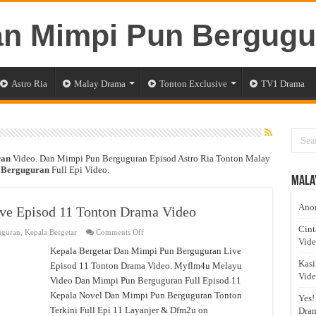
Astro Ria
Malay Drama
Tonton Exclusive
TV1 Drama
ran
Video. Dan Mimpi Pun Berguguran Episod Astro Ria Tonton Malay
 Berguguran
Full Epi Video.
Mala
Anom
ve Episod 11 Tonton Drama Video
Cint
on
uguran
,
Kepala Bergetar
Comments Off
Dan
Vid
Mimpi
Kepala Bergetar Dan Mimpi Pun Berguguran Live
Pun
Kasi
Episod 11 Tonton Drama Video. Myflm4u Melayu
Berguguran
Live
Vid
Video Dan Mimpi Pun Berguguran Full Episod 11
Episod
11
Kepala Novel Dan Mimpi Pun Berguguran Tonton
Yes!
Tonton
Drama
Terkini Full Epi 11 Layanjer & Dfm2u on
Dram