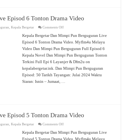
ve Episod 6 Tonton Drama Video
on
uguran
,
Kepala Bergetar
Comments Off
Dan
Mimpi
Kepala Bergetar Dan Mimpi Pun Berguguran Live
Pun
Episod 6 Tonton Drama Video. Myflm4u Melayu
Berguguran
Live
Video Dan Mimpi Pun Berguguran Full Episod 6
Episod
6
Kepala Novel Dan Mimpi Pun Berguguran Tonton
Tonton
Drama
Terkini Full Epi 6 Layanjer & Dfm2u on
Video
kepalabergetar.ink. Dan Mimpi Pun Berguguran
Episod: 50 Tarikh Tayangan: Julai 2024 Waktu
Siaran: Isnin – Jumaat, …
ve Episod 5 Tonton Drama Video
on
uguran
,
Kepala Bergetar
Comments Off
Dan
Mimpi
Kepala Bergetar Dan Mimpi Pun Berguguran Live
Pun
Episod 5 Tonton Drama Video. Myflm4u Melayu
Berguguran