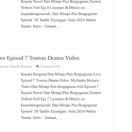
Kepala Novel Dan Mimpi Pun Berguguran Tonton
Tonton
Drama
Terkini Full Epi 8 Layanjer & Dfm2u on
Video
kepalabergetar.ink. Dan Mimpi Pun Berguguran
Episod: 50 Tarikh Tayangan: Julai 2024 Waktu
Siaran: Isnin – Jumaat, …
ve Episod 7 Tonton Drama Video
on
uguran
,
Kepala Bergetar
Comments Off
Dan
Mimpi
Kepala Bergetar Dan Mimpi Pun Berguguran Live
Pun
Episod 7 Tonton Drama Video. Myflm4u Melayu
Berguguran
Live
Video Dan Mimpi Pun Berguguran Full Episod 7
Episod
7
Kepala Novel Dan Mimpi Pun Berguguran Tonton
Tonton
Drama
Terkini Full Epi 7 Layanjer & Dfm2u on
Video
kepalabergetar.ink. Dan Mimpi Pun Berguguran
Episod: 50 Tarikh Tayangan: Julai 2024 Waktu
Siaran: Isnin – Jumaat, …