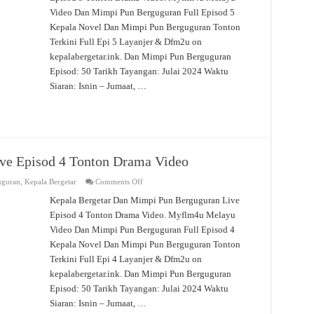
Live
Video Dan Mimpi Pun Berguguran Full Episod 5
Episod
5
Kepala Novel Dan Mimpi Pun Berguguran Tonton
Tonton
Drama
Terkini Full Epi 5 Layanjer & Dfm2u on
Video
kepalabergetar.ink. Dan Mimpi Pun Berguguran
Episod: 50 Tarikh Tayangan: Julai 2024 Waktu
Siaran: Isnin – Jumaat, …
ve Episod 4 Tonton Drama Video
on
uguran
,
Kepala Bergetar
Comments Off
Dan
Mimpi
Kepala Bergetar Dan Mimpi Pun Berguguran Live
Pun
Episod 4 Tonton Drama Video. Myflm4u Melayu
Berguguran
Live
Video Dan Mimpi Pun Berguguran Full Episod 4
Episod
4
Kepala Novel Dan Mimpi Pun Berguguran Tonton
Tonton
Drama
Terkini Full Epi 4 Layanjer & Dfm2u on
Video
kepalabergetar.ink. Dan Mimpi Pun Berguguran
Episod: 50 Tarikh Tayangan: Julai 2024 Waktu
Siaran: Isnin – Jumaat, …