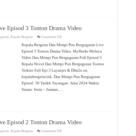
ve Episod 3 Tonton Drama Video
on
uguran
,
Kepala Bergetar
Comments Off
Dan
Mimpi
Kepala Bergetar Dan Mimpi Pun Berguguran Live
Pun
Episod 3 Tonton Drama Video. Myflm4u Melayu
Berguguran
Live
Video Dan Mimpi Pun Berguguran Full Episod 3
Episod
3
Kepala Novel Dan Mimpi Pun Berguguran Tonton
Tonton
Drama
Terkini Full Epi 3 Layanjer & Dfm2u on
Video
kepalabergetar.ink. Dan Mimpi Pun Berguguran
Episod: 50 Tarikh Tayangan: Julai 2024 Waktu
Siaran: Isnin – Jumaat, …
ve Episod 2 Tonton Drama Video
on
uguran
,
Kepala Bergetar
Comments Off
Dan