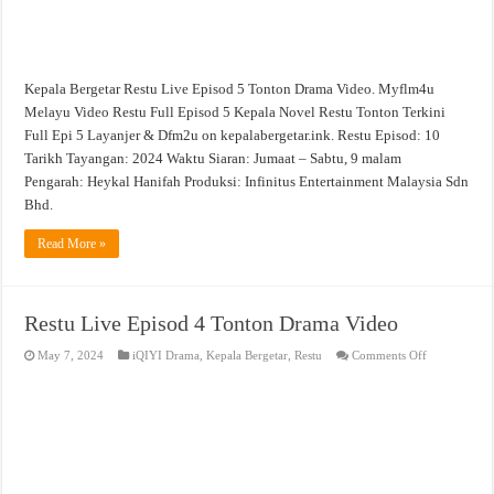
Kepala Bergetar Restu Live Episod 5 Tonton Drama Video. Myflm4u
Melayu Video Restu Full Episod 5 Kepala Novel Restu Tonton Terkini
Full Epi 5 Layanjer & Dfm2u on kepalabergetar.ink. Restu Episod: 10
Tarikh Tayangan: 2024 Waktu Siaran: Jumaat – Sabtu, 9 malam
Pengarah: Heykal Hanifah Produksi: Infinitus Entertainment Malaysia Sdn
Bhd.
Read More »
Restu Live Episod 4 Tonton Drama Video
on
May 7, 2024
iQIYI Drama
,
Kepala Bergetar
,
Restu
Comments Off
Restu
Live
Episod
4
Tonton
Drama
Video