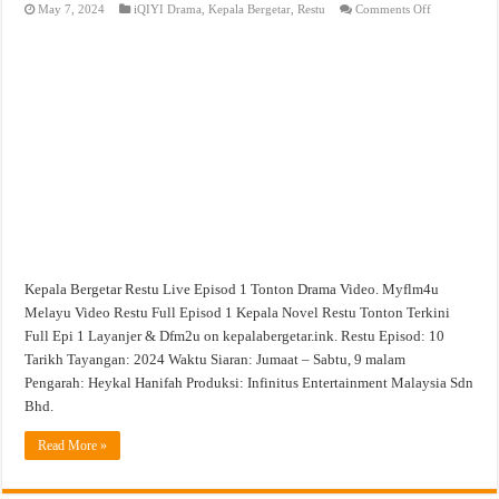
on
May 7, 2024
iQIYI Drama
,
Kepala Bergetar
,
Restu
Comments Off
Restu
Live
Episod
1
Tonton
Drama
Video
Kepala Bergetar Restu Live Episod 1 Tonton Drama Video. Myflm4u
Melayu Video Restu Full Episod 1 Kepala Novel Restu Tonton Terkini
Full Epi 1 Layanjer & Dfm2u on kepalabergetar.ink. Restu Episod: 10
Tarikh Tayangan: 2024 Waktu Siaran: Jumaat – Sabtu, 9 malam
Pengarah: Heykal Hanifah Produksi: Infinitus Entertainment Malaysia Sdn
Bhd.
Read More »