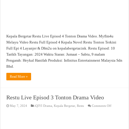
Kepala Bergetar Restu Live Episod 4 Tonton Drama Video. Myflm4u
Melayu Video Restu Full Episod 4 Kepala Novel Restu Tonton Terkini
Full Epi 4 Layanjer & Dfm2u on kepalabergetar.ink. Restu Episod: 10
Tarikh Tayangan: 2024 Waktu Siaran: Jumaat – Sabtu, 9 malam
Pengarah: Heykal Hanifah Produksi: Infinitus Entertainment Malaysia Sdn
Bhd.
Read More »
Restu Live Episod 3 Tonton Drama Video
on
May 7, 2024
iQIYI Drama
,
Kepala Bergetar
,
Restu
Comments Off
Restu
Live
Episod
3
Tonton
Drama