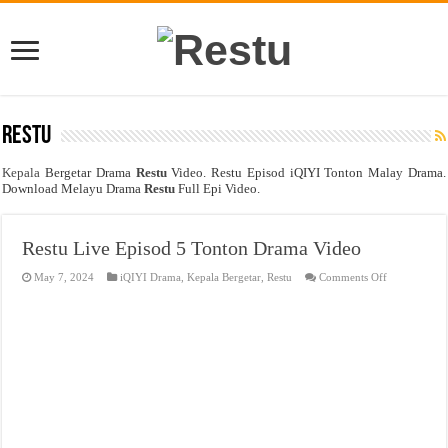
Restu
Kepala
Bergetar Drama
Restu
Video. Restu Episod iQIYI Tonton Malay Drama.
Download Melayu Drama
Restu
Full Epi Video.
Restu Live Episod 5 Tonton Drama Video
on
May 7, 2024
iQIYI Drama
,
Kepala Bergetar
,
Restu
Comments Off
Restu
Live
Episod
5
Tonton
Drama
Video