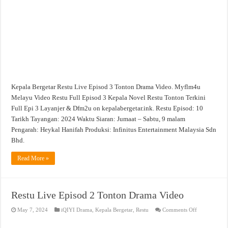
Video
Kepala Bergetar Restu Live Episod 3 Tonton Drama Video. Myflm4u
Melayu Video Restu Full Episod 3 Kepala Novel Restu Tonton Terkini
Full Epi 3 Layanjer & Dfm2u on kepalabergetar.ink. Restu Episod: 10
Tarikh Tayangan: 2024 Waktu Siaran: Jumaat – Sabtu, 9 malam
Pengarah: Heykal Hanifah Produksi: Infinitus Entertainment Malaysia Sdn
Bhd.
Read More »
Restu Live Episod 2 Tonton Drama Video
on
May 7, 2024
iQIYI Drama
,
Kepala Bergetar
,
Restu
Comments Off
Restu
Live
Episod