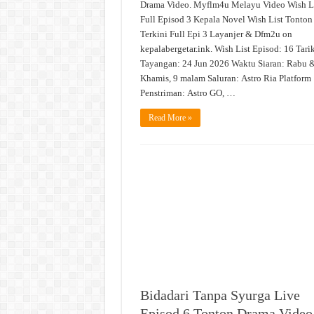
Tonton
Drama Video. Myflm4u Melayu Video Wish L
Drama
Full Episod 3 Kepala Novel Wish List Tonton
Video
Terkini Full Epi 3 Layanjer & Dfm2u on
kepalabergetar.ink. Wish List Episod: 16 Tari
Tayangan: 24 Jun 2026 Waktu Siaran: Rabu 
Khamis, 9 malam Saluran: Astro Ria Platform
Penstriman: Astro GO, …
Read More »
Bidadari Tanpa Syurga Live
Episod 6 Tonton Drama Video