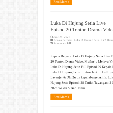
Read More »
Luka Di Hujung Setia Live
Episod 20 Tonton Drama Vide
June 25, 2026
Kepala Bergetar
,
Luka Di Hujung Setia
,
TV3 Dra
on
Comments Off
Luka
Di
Hujung
Setia
Kepala Bergetar Luka Di Hujung Setia Live 
Live
Episod
20 Tonton Drama Video. Myflm4u Melayu Vi
20
Luka Di Hujung Setia Full Episod 20 Kepala
Tonton
Drama
Luka Di Hujung Setia Tonton Terkini Full Ep
Video
Layanjer & Dfm2u on kepalabergetar.ink. Luk
Hujung Setia Episod: 28 Tarikh Tayangan: 2 
2026 Waktu Siaran: Isnin – …
Read More »