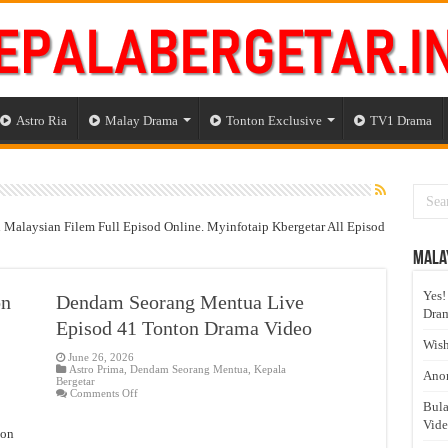
Astro Ria
Malay Drama
Tonton Exclusive
TV1 Drama
alaysian Filem Full Episod Online. Myinfotaip Kbergetar All Episod
Mala
Yes!
on
Dendam Seorang Mentua Live
Dram
Episod 41 Tonton Drama Video
Wish
June 26, 2026
Astro Prima
,
Dendam Seorang Mentua
,
Kepala
Anom
Bergetar
on
Comments Off
Dendam
Bula
Seorang
Vid
Mentua
ton
Live