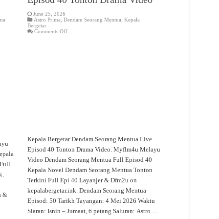
June 25, 2026
ma
Astro Prima
,
Dendam Seorang Mentua
,
Kepala
Bergetar
on
Comments Off
Dendam
Seorang
Mentua
Live
Episod
40
Tonton
Drama
Video
Kepala Bergetar Dendam Seorang Mentua Live
ayu
Episod 40 Tonton Drama Video. Myflm4u Melayu
epala
Video Dendam Seorang Mentua Full Episod 40
Full
Kepala Novel Dendam Seorang Mentua Tonton
k.
Terkini Full Epi 40 Layanjer & Dfm2u on
kepalabergetar.ink. Dendam Seorang Mentua
s &
Episod: 50 Tarikh Tayangan: 4 Mei 2026 Waktu
Siaran: Isnin – Jumaat, 6 petang Saluran: Astro …