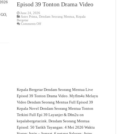
 2026
Episod 39 Tonton Drama Video
June 24, 2026
o GO,
Astro Prima
,
Dendam Seorang Mentua
,
Kepala
Bergetar
on
Comments Off
Dendam
Seorang
Mentua
Live
Episod
39
Tonton
Drama
Video
Kepala Bergetar Dendam Seorang Mentua Live
Episod 39 Tonton Drama Video. Myflm4u Melayu
Video Dendam Seorang Mentua Full Episod 39
Kepala Novel Dendam Seorang Mentua Tonton
Terkini Full Epi 39 Layanjer & Dfm2u on
kepalabergetar.ink. Dendam Seorang Mentua
Episod: 50 Tarikh Tayangan: 4 Mei 2026 Waktu
Siaran: Isnin – Jumaat, 6 petang Saluran: Astro …