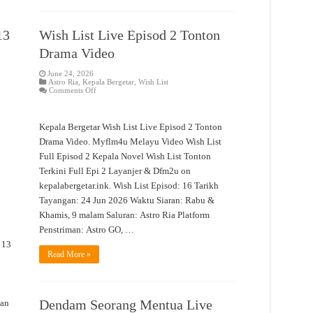
13
Wish List Live Episod 2 Tonton
Drama Video
June 24, 2026
Astro Ria
,
Kepala Bergetar
,
Wish List
on
Comments Off
Wish
List
Live
Episod
Kepala Bergetar Wish List Live Episod 2 Tonton
2
Tonton
Drama Video. Myflm4u Melayu Video Wish List
Drama
Full Episod 2 Kepala Novel Wish List Tonton
Video
Terkini Full Epi 2 Layanjer & Dfm2u on
kepalabergetar.ink. Wish List Episod: 16 Tarikh
Tayangan: 24 Jun 2026 Waktu Siaran: Rabu &
Khamis, 9 malam Saluran: Astro Ria Platform
Penstriman: Astro GO, …
 13
Read More »
o
Dendam Seorang Mentua Live
tan