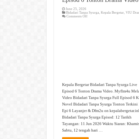
June 25, 2026
Bidadari Tanpa Syurga
,
Kepala Bergetar
,
VIU Dra
on
Comments Off
Bidadari
Tanpa
Syurga
Live
Episod
6
Tonton
Drama
Video
Kepala Bergetar Bidadari Tanpa Syurga Live
Episod 6 Tonton Drama Video. Myflm4u Mel
Video Bidadari Tanpa Syurga Full Episod 6 K
Novel Bidadari Tanpa Syurga Tonton Terkini 
Epi 6 Layanjer & Dfm2u on kepalabergetar.in
Bidadari Tanpa Syurga Episod: 12 Tarikh
Tayangan: 11 Jun 2026 Waktu Siaran: Khami
Sabtu, 12 tengah hari …