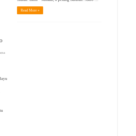
Read More »
o
ama
layu
n
tu