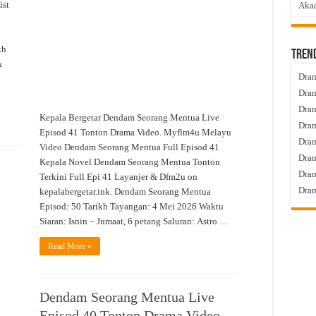
Episod
ist
Akad
41
Tonton
Drama
Video
kh
Tren
&
Dram
Dram
Dram
Kepala Bergetar Dendam Seorang Mentua Live
Dram
Episod 41 Tonton Drama Video. Myflm4u Melayu
Dra
Video Dendam Seorang Mentua Full Episod 41
Dram
Kepala Novel Dendam Seorang Mentua Tonton
Dram
Terkini Full Epi 41 Layanjer & Dfm2u on
Dram
kepalabergetar.ink. Dendam Seorang Mentua
Episod: 50 Tarikh Tayangan: 4 Mei 2026 Waktu
Siaran: Isnin – Jumaat, 6 petang Saluran: Astro …
Read More »
Dendam Seorang Mentua Live
Episod 40 Tonton Drama Video