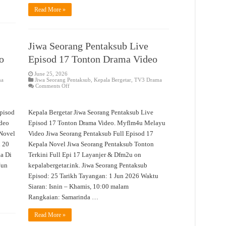
Read More »
Jiwa Seorang Pentaksub Live
o
Episod 17 Tonton Drama Video
June 25, 2026
ma
Jiwa Seorang Pentaksub
,
Kepala Bergetar
,
TV3 Drama
on
Comments Off
Jiwa
Seorang
Pentaksub
Live
Episod
Kepala Bergetar Jiwa Seorang Pentaksub Live
Episod
17
deo
Episod 17 Tonton Drama Video. Myflm4u Melayu
Tonton
 Novel
Video Jiwa Seorang Pentaksub Full Episod 17
Drama
Video
i 20
Kepala Novel Jiwa Seorang Pentaksub Tonton
a Di
Terkini Full Epi 17 Layanjer & Dfm2u on
Jun
kepalabergetar.ink. Jiwa Seorang Pentaksub
Episod: 25 Tarikh Tayangan: 1 Jun 2026 Waktu
Siaran: Isnin – Khamis, 10:00 malam
Rangkaian: Samarinda …
Read More »