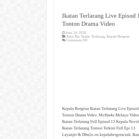
Ikatan Terlarang Live Episod 
Tonton Drama Video
June 24, 2026
Astro Ria
,
Ikatan Terlarang
,
Kepala Bergetar
on
Comments Off
Ikatan
Terlarang
Live
Episod
13
Tonton
Drama
Video
Kepala Bergetar Ikatan Terlarang Live Episod
Tonton Drama Video. Myflm4u Melayu Vide
Ikatan Terlarang Full Episod 13 Kepala Novel
Ikatan Terlarang Tonton Terkini Full Epi 13
Layanjer & Dfm2u on kepalabergetar.ink. Ika