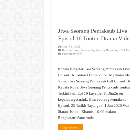
Jiwa Seorang Pentaksub Live
Episod 16 Tonton Drama Vide
June 24, 2026
Jiwa Seorang Pentaksub
,
Kepala Bergetar
,
TV3 Dr
on
Comments Off
Jiwa
Seorang
Pentaksub
Live
Kepala Bergetar Jiwa Seorang Pentaksub Live
Episod
16
Episod 16 Tonton Drama Video. Myflm4u Me
Tonton
Video Jiwa Seorang Pentaksub Full Episod 16
Drama
Video
Kepala Novel Jiwa Seorang Pentaksub Tonto
Terkini Full Epi 16 Layanjer & Dfm2u on
kepalabergetar.ink. Jiwa Seorang Pentaksub
Episod: 25 Tarikh Tayangan: 1 Jun 2026 Wak
Siaran: Isnin – Khamis, 10:00 malam
Rangkaian: Samarinda …
Read More »