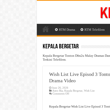
RTM Drama
RTM Telefilem
Kepala Bergetar
Kepala Bergetar Tonton Dfm2u Malay Dramas Dan M
Terkini Telefilem.
Wish List Live Episod 3 Tont
Drama Video
June 26, 2026
Astro Ria
,
Kepala Bergetar
,
Wish List
on
Comments Off
Wish
List
Live
Episod
Kepala Bergetar Wish List Live Episod 3 Ton
3