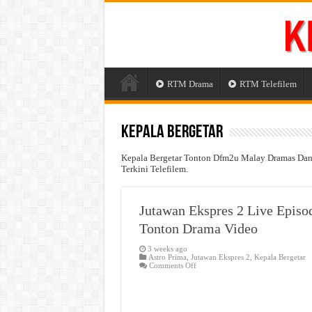
RTM Drama
RTM Telefilem
Kepala Bergetar
Kepala Bergetar Tonton Dfm2u Malay Dramas Dan M
Terkini Telefilem.
Jutawan Ekspres 2 Live Episo
Tonton Drama Video
3 weeks ago
Astro Prima
,
Jutawan Ekspres 2
,
Kepala Bergetar
on
Comments Off
Jutawan
Ekspres
2
Live
Episod