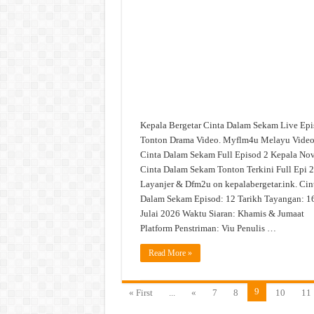
Live
Episod
2
Tonton
Drama
Video
Kepala Bergetar Cinta Dalam Sekam Live Epi
Tonton Drama Video. Myflm4u Melayu Vide
Cinta Dalam Sekam Full Episod 2 Kepala No
Cinta Dalam Sekam Tonton Terkini Full Epi 2
Layanjer & Dfm2u on kepalabergetar.ink. Cin
Dalam Sekam Episod: 12 Tarikh Tayangan: 1
Julai 2026 Waktu Siaran: Khamis & Jumaat
Platform Penstriman: Viu Penulis …
Read More »
9
« First
...
«
7
8
10
11