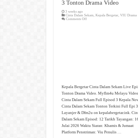
3 Tonton Drama Video
3 weeks ago
Cinta Dalam Sekam
,
Kepala Bergetar
,
VIU Drama
on
Comments Off
Cinta
Dalam
Sekam
Live
Episod
3
Tonton
Drama
Video
Kepala Bergetar Cinta Dalam Sekam Live Epi
Tonton Drama Video. Myflm4u Melayu Vide
Cinta Dalam Sekam Full Episod 3 Kepala No
Cinta Dalam Sekam Tonton Terkini Full Epi 3
Layanjer & Dfm2u on kepalabergetar.ink. Cin
Dalam Sekam Episod: 12 Tarikh Tayangan: 1
Julai 2026 Waktu Siaran: Khamis & Jumaat
Platform Penstriman: Viu Penulis …