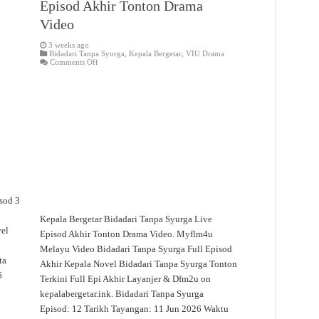
Episod Akhir Tonton Drama
Video
3 weeks ago
Bidadari Tanpa Syurga
,
Kepala Bergetar
,
VIU Drama
on
Comments Off
Bidadari
Tanpa
Syurga
Live
Episod
Akhir
Tonton
Drama
Video
sod 3
o
Kepala Bergetar Bidadari Tanpa Syurga Live
vel
Episod Akhir Tonton Drama Video. Myflm4u
Melayu Video Bidadari Tanpa Syurga Full Episod
ta
Akhir Kepala Novel Bidadari Tanpa Syurga Tonton
6
Terkini Full Epi Akhir Layanjer & Dfm2u on
kepalabergetar.ink. Bidadari Tanpa Syurga
Episod: 12 Tarikh Tayangan: 11 Jun 2026 Waktu