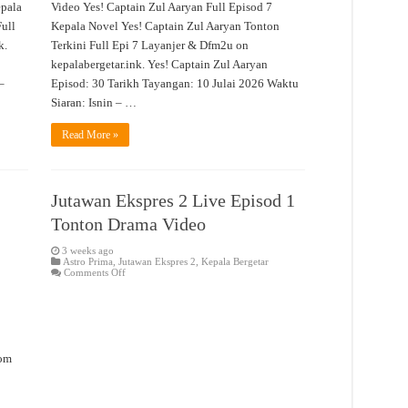
epala
Video Yes! Captain Zul Aaryan Full Episod 7
ull
Kepala Novel Yes! Captain Zul Aaryan Tonton
k.
Terkini Full Epi 7 Layanjer & Dfm2u on
kepalabergetar.ink. Yes! Captain Zul Aaryan
–
Episod: 30 Tarikh Tayangan: 10 Julai 2026 Waktu
Siaran: Isnin – …
Read More »
Jutawan Ekspres 2 Live Episod 1
Tonton Drama Video
3 weeks ago
Astro Prima
,
Jutawan Ekspres 2
,
Kepala Bergetar
on
Comments Off
Jutawan
Ekspres
2
Live
Episod
1
o
Tonton
nom
Drama
Video