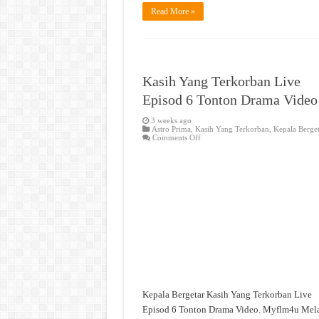
Read More »
Kasih Yang Terkorban Live
Episod 6 Tonton Drama Video
3 weeks ago
Astro Prima
,
Kasih Yang Terkorban
,
Kepala Berge
on
Comments Off
Kasih
Yang
Terkorban
Live
Episod
6
Tonton
Drama
Video
Kepala Bergetar Kasih Yang Terkorban Live
Episod 6 Tonton Drama Video. Myflm4u Mel