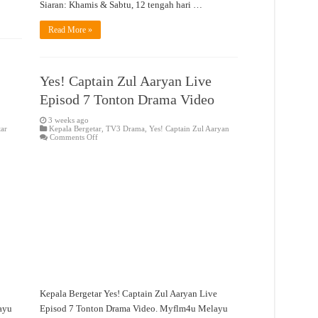
Siaran: Khamis & Sabtu, 12 tengah hari …
Read More »
Yes! Captain Zul Aaryan Live
Episod 7 Tonton Drama Video
3 weeks ago
tar
Kepala Bergetar
,
TV3 Drama
,
Yes! Captain Zul Aaryan
on
Comments Off
Yes!
Captain
Zul
Aaryan
Live
Episod
7
Tonton
Drama
Video
Kepala Bergetar Yes! Captain Zul Aaryan Live
ayu
Episod 7 Tonton Drama Video. Myflm4u Melayu