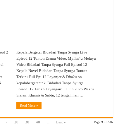
Live
Episod
12
Tonton
Drama
Video
sod 2
Kepala Bergetar Bidadari Tanpa Syurga Live
o
Episod 12 Tonton Drama Video. Myflm4u Melayu
vel
Video Bidadari Tanpa Syurga Full Episod 12
Kepala Novel Bidadari Tanpa Syurga Tonton
ta
Terkini Full Epi 12 Layanjer & Dfm2u on
6
kepalabergetar.ink. Bidadari Tanpa Syurga
Episod: 12 Tarikh Tayangan: 11 Jun 2026 Waktu
Siaran: Khamis & Sabtu, 12 tengah hari …
Read More »
»
20
30
40
...
Last »
Page 9 of 336