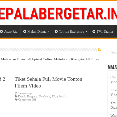
Astro Ria
Malay Drama
Tonton Exclusive
TV1 Drama
alaysian Filem Full Episod Online. Myinfotaip Kbergetar All Episod
Mala
Cint
d 2
Tiket Sehala Full Movie Tonton
Vid
Filem Video
Kasi
3 weeks ago
Vid
Kepala Bergetar
,
Telefilem
,
Tiket Sehala
on
Comments Off
Tiket
Yes!
Sehala
Dram
Full
Movie
Tonton
Wish