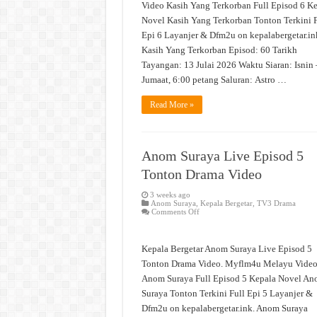
Video Kasih Yang Terkorban Full Episod 6 K
Novel Kasih Yang Terkorban Tonton Terkini F
Epi 6 Layanjer & Dfm2u on kepalabergetar.in
Kasih Yang Terkorban Episod: 60 Tarikh
Tayangan: 13 Julai 2026 Waktu Siaran: Isnin 
Jumaat, 6:00 petang Saluran: Astro …
Read More »
Anom Suraya Live Episod 5
Tonton Drama Video
3 weeks ago
Anom Suraya
,
Kepala Bergetar
,
TV3 Drama
on
Comments Off
Anom
Suraya
Live
Episod
Kepala Bergetar Anom Suraya Live Episod 5
5
Tonton
Tonton Drama Video. Myflm4u Melayu Vide
Drama
Anom Suraya Full Episod 5 Kepala Novel A
Video
Suraya Tonton Terkini Full Epi 5 Layanjer &
Dfm2u on kepalabergetar.ink. Anom Suraya