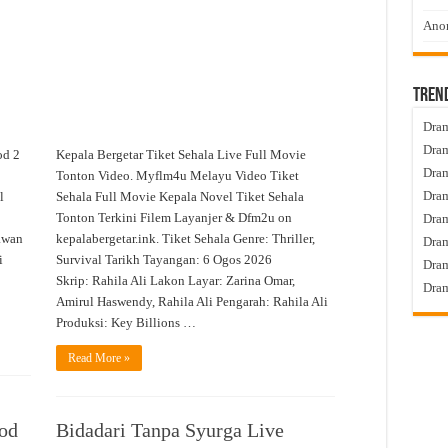
Filem
Video
Anom
Tren
Dram
Dram
od 2
Kepala Bergetar Tiket Sehala Live Full Movie
Dram
o
Tonton Video. Myflm4u Melayu Video Tiket
Dram
l
Sehala Full Movie Kepala Novel Tiket Sehala
Tonton Terkini Filem Layanjer & Dfm2u on
Dra
awan
kepalabergetar.ink. Tiket Sehala Genre: Thriller,
Dram
i
Survival Tarikh Tayangan: 6 Ogos 2026
Dram
Skrip: Rahila Ali Lakon Layar: Zarina Omar,
Dram
Amirul Haswendy, Rahila Ali Pengarah: Rahila Ali
Produksi: Key Billions …
Read More »
od
Bidadari Tanpa Syurga Live