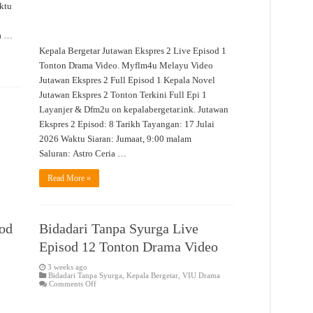
ktu
da …
Kepala Bergetar Jutawan Ekspres 2 Live Episod 1
Tonton Drama Video. Myflm4u Melayu Video
Jutawan Ekspres 2 Full Episod 1 Kepala Novel
Jutawan Ekspres 2 Tonton Terkini Full Epi 1
Layanjer & Dfm2u on kepalabergetar.ink. Jutawan
Ekspres 2 Episod: 8 Tarikh Tayangan: 17 Julai
2026 Waktu Siaran: Jumaat, 9:00 malam
Saluran: Astro Ceria …
Read More »
od
Bidadari Tanpa Syurga Live
Episod 12 Tonton Drama Video
3 weeks ago
Bidadari Tanpa Syurga
,
Kepala Bergetar
,
VIU Drama
on
Comments Off
Bidadari
Tanpa
Syurga