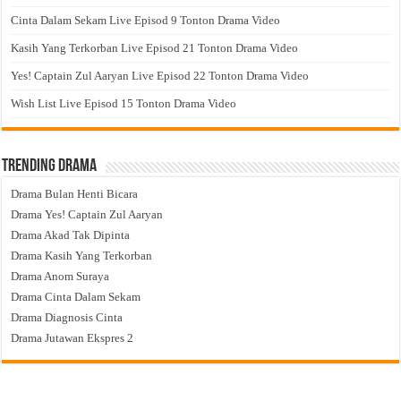
Cinta Dalam Sekam Live Episod 9 Tonton Drama Video
Kasih Yang Terkorban Live Episod 21 Tonton Drama Video
Yes! Captain Zul Aaryan Live Episod 22 Tonton Drama Video
Wish List Live Episod 15 Tonton Drama Video
Trending Drama
Drama Bulan Henti Bicara
Drama Yes! Captain Zul Aaryan
Drama Akad Tak Dipinta
Drama Kasih Yang Terkorban
Drama Anom Suraya
Drama Cinta Dalam Sekam
Drama Diagnosis Cinta
Drama Jutawan Ekspres 2