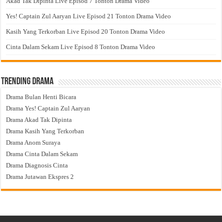
Akad Tak Dipinta Live Episod 7 Tonton Drama Video
Yes! Captain Zul Aaryan Live Episod 21 Tonton Drama Video
Kasih Yang Terkorban Live Episod 20 Tonton Drama Video
Cinta Dalam Sekam Live Episod 8 Tonton Drama Video
Trending Drama
Drama Bulan Henti Bicara
Drama Yes! Captain Zul Aaryan
Drama Akad Tak Dipinta
Drama Kasih Yang Terkorban
Drama Anom Suraya
Drama Cinta Dalam Sekam
Drama Diagnosis Cinta
Drama Jutawan Ekspres 2