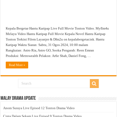
Kepala Bergetar Hantu Karipap Live Full Movie Tonton Video. Myflm4u
Melayu Video Hantu Karipap Full Movie Kepala Novel Hantu Karipap
Tonton Terkini Filem Layanjer & Dfm2u on kepalabergetar.ink. Hantu
Karipap Waktu Siaran: Sabtu, 31 Ogos 2024, 10:00 malam
Rangkaian: Astro Ria, Astro GO, Sooka Pengarah: Reen Emran
Produksi: Metrowealth Pelakon: Arfie Shah, Daniel Fong, …
Read More »
Malay Drama Update
Anom Suraya Live Episod 12 Tonton Drama Video
Cinta Dalam Sekam Live Episod 9 Tonton Drama Video