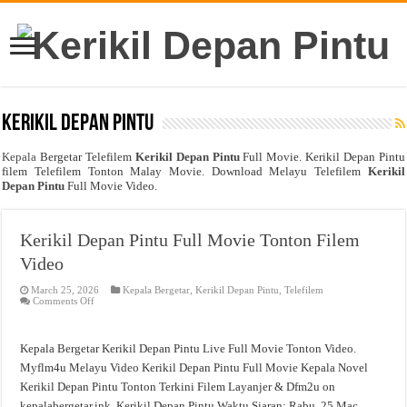
Kerikil Depan Pintu
Kepala
Bergetar Telefilem
Kerikil Depan Pintu
Full Movie. Kerikil Depan Pintu
filem Telefilem Tonton Malay Movie. Download Melayu Telefilem
Kerikil
Depan Pintu
Full Movie Video.
Kerikil Depan Pintu Full Movie Tonton Filem
Video
March 25, 2026
Kepala Bergetar
,
Kerikil Depan Pintu
,
Telefilem
on
Comments Off
Kerikil
Depan
Pintu
Full
Kepala Bergetar Kerikil Depan Pintu Live Full Movie Tonton Video.
Movie
Tonton
Myflm4u Melayu Video Kerikil Depan Pintu Full Movie Kepala Novel
Filem
Kerikil Depan Pintu Tonton Terkini Filem Layanjer & Dfm2u on
Video
kepalabergetar.ink. Kerikil Depan Pintu Waktu Siaran: Rabu, 25 Mac