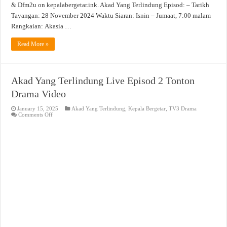
& Dfm2u on kepalabergetar.ink. Akad Yang Terlindung Episod: – Tarikh
Tayangan: 28 November 2024 Waktu Siaran: Isnin – Jumaat, 7:00 malam
Rangkaian: Akasia …
Read More »
Akad Yang Terlindung Live Episod 2 Tonton
Drama Video
January 15, 2025
Akad Yang Terlindung
,
Kepala Bergetar
,
TV3 Drama
on
Comments Off
Akad
Yang
Terlindung
Live
Episod
2
Tonton
Drama
Video