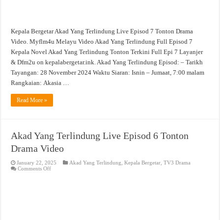
Kepala Bergetar Akad Yang Terlindung Live Episod 7 Tonton Drama
Video. Myflm4u Melayu Video Akad Yang Terlindung Full Episod 7
Kepala Novel Akad Yang Terlindung Tonton Terkini Full Epi 7 Layanjer
& Dfm2u on kepalabergetar.ink. Akad Yang Terlindung Episod: – Tarikh
Tayangan: 28 November 2024 Waktu Siaran: Isnin – Jumaat, 7:00 malam
Rangkaian: Akasia …
Read More »
Akad Yang Terlindung Live Episod 6 Tonton
Drama Video
January 22, 2025
Akad Yang Terlindung
,
Kepala Bergetar
,
TV3 Drama
on
Comments Off
Akad
Yang
Terlindung
Live
Episod
6
Tonton
Drama