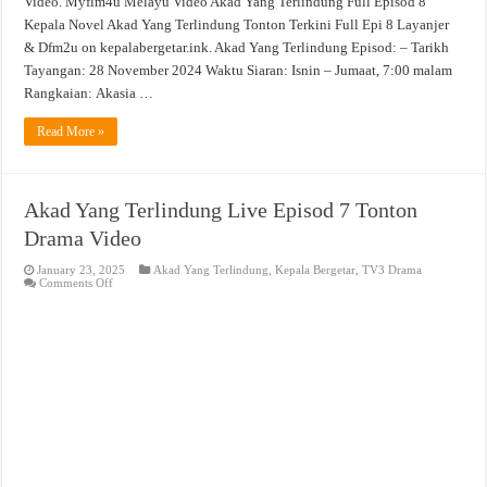
Video. Myflm4u Melayu Video Akad Yang Terlindung Full Episod 8
Kepala Novel Akad Yang Terlindung Tonton Terkini Full Epi 8 Layanjer
& Dfm2u on kepalabergetar.ink. Akad Yang Terlindung Episod: – Tarikh
Tayangan: 28 November 2024 Waktu Siaran: Isnin – Jumaat, 7:00 malam
Rangkaian: Akasia …
Read More »
Akad Yang Terlindung Live Episod 7 Tonton
Drama Video
January 23, 2025
Akad Yang Terlindung
,
Kepala Bergetar
,
TV3 Drama
on
Comments Off
Akad
Yang
Terlindung
Live
Episod
7
Tonton
Drama
Video