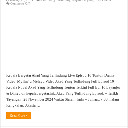
on
Comments Off
Akad
Yang
Terlindung
Live
Episod
10
Tonton
Drama
Video
Kepala Bergetar Akad Yang Terlindung Live Episod 10 Tonton Drama
Video. Myflm4u Melayu Video Akad Yang Terlindung Full Episod 10
Kepala Novel Akad Yang Terlindung Tonton Terkini Full Epi 10 Layanjer
& Dfm2u on kepalabergetar.ink. Akad Yang Terlindung Episod: – Tarikh
Tayangan: 28 November 2024 Waktu Siaran: Isnin – Jumaat, 7:00 malam
Rangkaian: Akasia …
Read More »