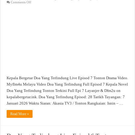
on
Comments Off
Doa
Yang
Terlindung
Live
Episod
7
Tonton
Drama
Video
Kepala Bergetar Doa Yang Terlindung Live Episod 7 Tonton Drama Video.
Myflm4u Melayu Video Doa Yang Terlindung Full Episod 7 Kepala Novel
Doa Yang Terlindung Tonton Terkini Full Epi 7 Layanjer & Dfm2u on
kepalabergetar.ink. Doa Yang Terlindung Episod: 28 Tarikh Tayangan: 7
Januari 2026 Waktu Siaran: Akasia TV3 / Tonton Rangkaian: Isnin – …
Read More »