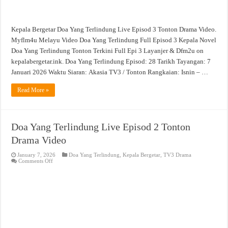
Kepala Bergetar Doa Yang Terlindung Live Episod 3 Tonton Drama Video.
Myflm4u Melayu Video Doa Yang Terlindung Full Episod 3 Kepala Novel
Doa Yang Terlindung Tonton Terkini Full Epi 3 Layanjer & Dfm2u on
kepalabergetar.ink. Doa Yang Terlindung Episod: 28 Tarikh Tayangan: 7
Januari 2026 Waktu Siaran: Akasia TV3 / Tonton Rangkaian: Isnin – …
Read More »
Doa Yang Terlindung Live Episod 2 Tonton
Drama Video
January 7, 2026
Doa Yang Terlindung
,
Kepala Bergetar
,
TV3 Drama
on
Comments Off
Doa
Yang
Terlindung
Live
Episod
2
Tonton
Drama
Video