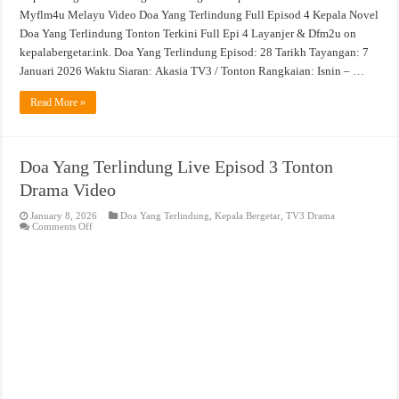
Myflm4u Melayu Video Doa Yang Terlindung Full Episod 4 Kepala Novel
Doa Yang Terlindung Tonton Terkini Full Epi 4 Layanjer & Dfm2u on
kepalabergetar.ink. Doa Yang Terlindung Episod: 28 Tarikh Tayangan: 7
Januari 2026 Waktu Siaran: Akasia TV3 / Tonton Rangkaian: Isnin – …
Read More »
Doa Yang Terlindung Live Episod 3 Tonton
Drama Video
January 8, 2026
Doa Yang Terlindung
,
Kepala Bergetar
,
TV3 Drama
on
Comments Off
Doa
Yang
Terlindung
Live
Episod
3
Tonton
Drama
Video