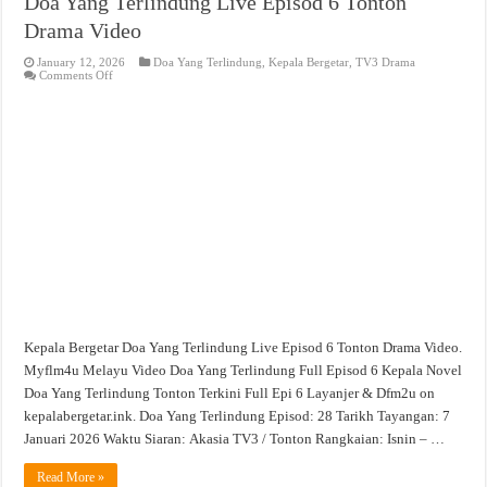
Doa Yang Terlindung Live Episod 6 Tonton
Drama Video
January 12, 2026
Doa Yang Terlindung
,
Kepala Bergetar
,
TV3 Drama
on
Comments Off
Doa
Yang
Terlindung
Live
Episod
6
Tonton
Drama
Video
Kepala Bergetar Doa Yang Terlindung Live Episod 6 Tonton Drama Video.
Myflm4u Melayu Video Doa Yang Terlindung Full Episod 6 Kepala Novel
Doa Yang Terlindung Tonton Terkini Full Epi 6 Layanjer & Dfm2u on
kepalabergetar.ink. Doa Yang Terlindung Episod: 28 Tarikh Tayangan: 7
Januari 2026 Waktu Siaran: Akasia TV3 / Tonton Rangkaian: Isnin – …
Read More »