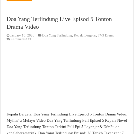
Doa Yang Terlindung Live Episod 5 Tonton
Drama Video
January 10, 2026
Doa Yang Terlindung
,
Kepala Bergetar
,
TV3 Drama
on
Comments Off
Doa
Yang
Terlindung
Live
Episod
5
Tonton
Drama
Video
Kepala Bergetar Doa Yang Terlindung Live Episod 5 Tonton Drama Video.
Myflm4u Melayu Video Doa Yang Terlindung Full Episod 5 Kepala Novel
Doa Yang Terlindung Tonton Terkini Full Epi 5 Layanjer & Dfm2u on
kepalabergetar.ink. Doa Yang Terlindung Episod: 28 Tarikh Tayangan: 7