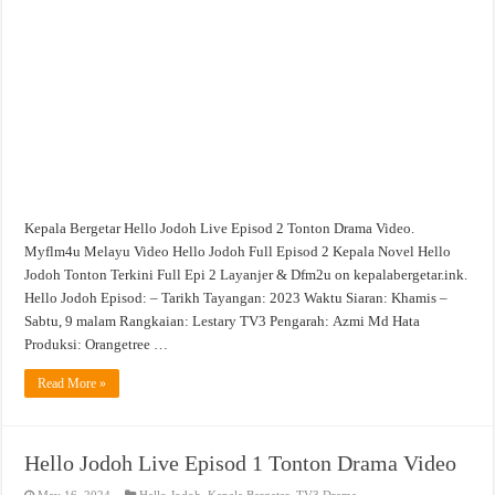
Episod
2
Tonton
Drama
Video
Kepala Bergetar Hello Jodoh Live Episod 2 Tonton Drama Video.
Myflm4u Melayu Video Hello Jodoh Full Episod 2 Kepala Novel Hello
Jodoh Tonton Terkini Full Epi 2 Layanjer & Dfm2u on kepalabergetar.ink.
Hello Jodoh Episod: – Tarikh Tayangan: 2023 Waktu Siaran: Khamis –
Sabtu, 9 malam Rangkaian: Lestary TV3 Pengarah: Azmi Md Hata
Produksi: Orangetree …
Read More »
Hello Jodoh Live Episod 1 Tonton Drama Video
May 16, 2024
Hello Jodoh
,
Kepala Bergetar
,
TV3 Drama