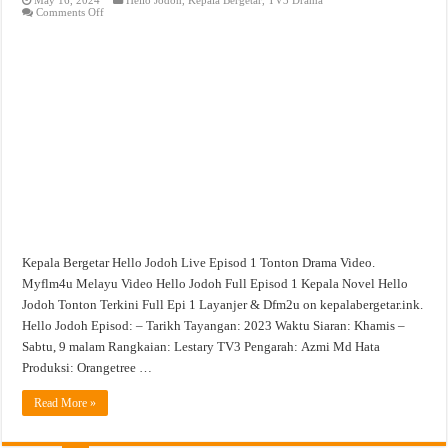
on
Comments Off
Hello
Jodoh
Live
Episod
1
Tonton
Drama
Video
Kepala Bergetar Hello Jodoh Live Episod 1 Tonton Drama Video.
Myflm4u Melayu Video Hello Jodoh Full Episod 1 Kepala Novel Hello
Jodoh Tonton Terkini Full Epi 1 Layanjer & Dfm2u on kepalabergetar.ink.
Hello Jodoh Episod: – Tarikh Tayangan: 2023 Waktu Siaran: Khamis –
Sabtu, 9 malam Rangkaian: Lestary TV3 Pengarah: Azmi Md Hata
Produksi: Orangetree …
Read More »