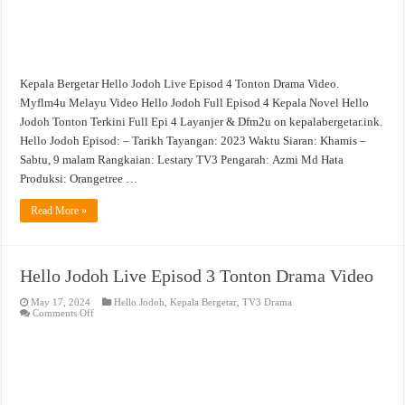
Kepala Bergetar Hello Jodoh Live Episod 4 Tonton Drama Video.
Myflm4u Melayu Video Hello Jodoh Full Episod 4 Kepala Novel Hello
Jodoh Tonton Terkini Full Epi 4 Layanjer & Dfm2u on kepalabergetar.ink.
Hello Jodoh Episod: – Tarikh Tayangan: 2023 Waktu Siaran: Khamis –
Sabtu, 9 malam Rangkaian: Lestary TV3 Pengarah: Azmi Md Hata
Produksi: Orangetree …
Read More »
Hello Jodoh Live Episod 3 Tonton Drama Video
May 17, 2024
Hello Jodoh
,
Kepala Bergetar
,
TV3 Drama
on
Comments Off
Hello
Jodoh
Live
Episod
3
Tonton
Drama
Video