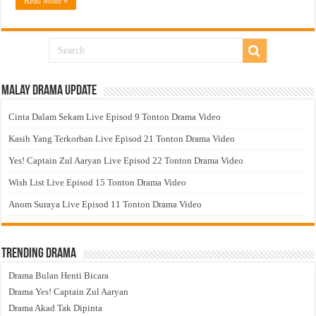
Read More »
Malay Drama Update
Cinta Dalam Sekam Live Episod 9 Tonton Drama Video
Kasih Yang Terkorban Live Episod 21 Tonton Drama Video
Yes! Captain Zul Aaryan Live Episod 22 Tonton Drama Video
Wish List Live Episod 15 Tonton Drama Video
Anom Suraya Live Episod 11 Tonton Drama Video
Trending Drama
Drama Bulan Henti Bicara
Drama Yes! Captain Zul Aaryan
Drama Akad Tak Dipinta