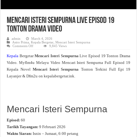
Mencari Isteri Sempurna Live Episod 19
Tonton Drama Video
admin
March 4, 2026
Astro Prima
,
Kepala Bergetar
,
Mencari Isteri Sempurna
on
Comments Off
9,845 Views
Mencari
Isteri
Kepala
Bergetar
Mencari Isteri Sempurna
Live Episod 19 Tonton Drama
Sempurna
Live
Video. Myflm4u Melayu Video Mencari Isteri Sempurna Full Episod 19
Episod
19
Kepala Novel
Mencari Isteri Sempurna
Tonton Terkini Full Epi 19
Tonton
Drama
Layanjer & Dfm2u on kepalabergetar.ink.
Video
Mencari Isteri Sempurna
Episod:
60
Tarikh Tayangan:
9 Februari 2026
Waktu Siaran:
Isnin – Jumaat, 6:00 petang