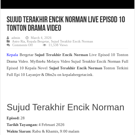
Sujud Terakhir Encik Norman Live Episod 10
Tonton Drama Video
admin
March 4, 2026
Astro Ria
,
Kepala Bergetar
,
Sujud Terakhir Encik Norman
on
Comments Off
11,538 Views
Sujud
Terakhir
Kepala
Bergetar
Sujud Terakhir Encik Norman
Live Episod 10 Tonton
Encik
Norman
Drama Video. Myflm4u Melayu Video Sujud Terakhir Encik Norman Full
Live
Episod
Episod 10 Kepala Novel
Sujud Terakhir Encik Norman
Tonton Terkini
10
Tonton
Full Epi 10 Layanjer & Dfm2u on kepalabergetar.ink.
Drama
Video
Sujud Terakhir Encik Norman
Episod:
28
Tarikh Tayangan:
4 Februari 2026
Waktu Siaran:
Rabu & Khamis, 9:00 malam