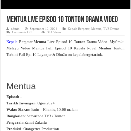
Mentua Live Episod 10 Tonton Drama Video
admin
September 12, 2024
Kepala Bergetar
,
Mentua
,
TV3 Drama
on
Comments Off
381 Views
Mentua
Live
Kepala
Bergetar
Mentua
Live Episod 10 Tonton Drama Video. Myflm4u
Episod
10
Melayu Video Mentua Full Episod 10 Kepala Novel
Mentua
Tonton
Tonton
Drama
Terkini Full Epi 10 Layanjer & Dfm2u on kepalabergetar.ink.
Video
Mentua
Episod: –
Tarikh Tayangan:
Ogos 2024
Waktu Siaran:
Isnin – Khamis, 10:00 malam
Rangkaian:
Samarinda TV3 / Tonton
Pengarah:
Zamri Zakaria
Produksi:
Orangetree Production.