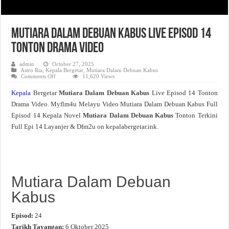
Mutiara Dalam Debuan Kabus Live Episod 14
Tonton Drama Video
admin
October 27, 2025
Astro Ria
,
Kepala Bergetar
,
Mutiara Dalam Debuan Kabus
on
Comments Off
11,620 Views
Mutiara
Dalam
Kepala
Bergetar
Mutiara Dalam Debuan Kabus
Live Episod 14 Tonton
Debuan
Kabus
Drama Video. Myflm4u Melayu Video Mutiara Dalam Debuan Kabus Full
Live
Episod
Episod 14 Kepala Novel
Mutiara Dalam Debuan Kabus
Tonton Terkini
14
Tonton
Full Epi 14 Layanjer & Dfm2u on kepalabergetar.ink.
Drama
Video
Mutiara Dalam Debuan
Kabus
Episod:
24
Tarikh Tayangan:
6 Oktober 2025