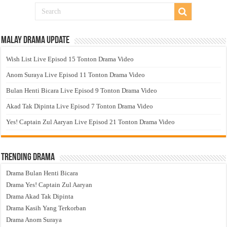
Malay Drama Update
Wish List Live Episod 15 Tonton Drama Video
Anom Suraya Live Episod 11 Tonton Drama Video
Bulan Henti Bicara Live Episod 9 Tonton Drama Video
Akad Tak Dipinta Live Episod 7 Tonton Drama Video
Yes! Captain Zul Aaryan Live Episod 21 Tonton Drama Video
Trending Drama
Drama Bulan Henti Bicara
Drama Yes! Captain Zul Aaryan
Drama Akad Tak Dipinta
Drama Kasih Yang Terkorban
Drama Anom Suraya