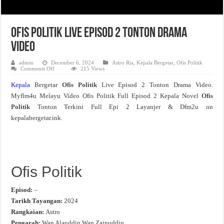
Ofis Politik Live Episod 2 Tonton Drama
Video
admin
December 6, 2024
Astro Ria
,
Kepala Bergetar
,
Ofis Politik
on
Comments Off
215 Views
Ofis
Politik
Kepala
Bergetar
Ofis Politik
Live Episod 2 Tonton Drama Video.
Live
Episod
Myflm4u Melayu Video Ofis Politik Full Episod 2 Kepala Novel
Ofis
2
Tonton
Politik
Tonton Terkini Full Epi 2 Layanjer & Dfm2u on
Drama
Video
kepalabergetar.ink.
Ofis Politik
Episod:
–
Tarikh Tayangan:
2024
Rangkaian:
Astro
Pengarah:
Wan Alauddin Wan Zainuddin