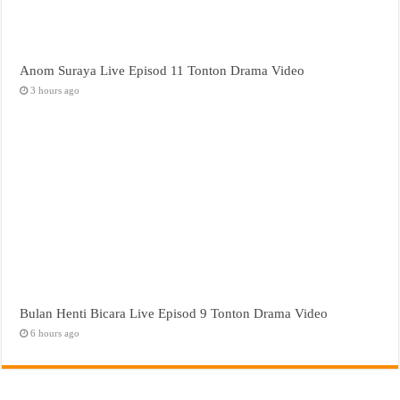
Anom Suraya Live Episod 11 Tonton Drama Video
3 hours ago
Bulan Henti Bicara Live Episod 9 Tonton Drama Video
6 hours ago