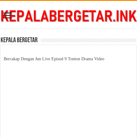
Kepala Bergetar
Bercakap Dengan Jun Live Episod 9 Tonton Drama Video