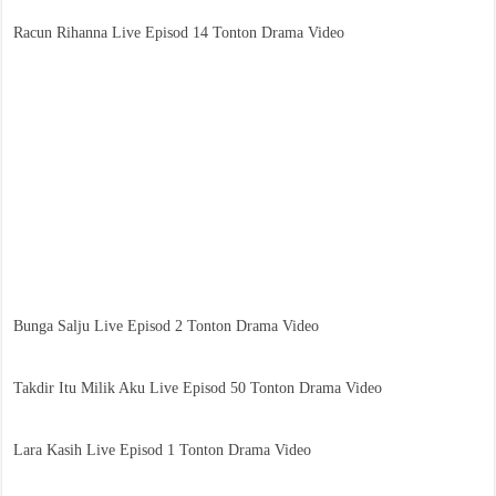
Racun Rihanna Live Episod 14 Tonton Drama Video
Bunga Salju Live Episod 2 Tonton Drama Video
Takdir Itu Milik Aku Live Episod 50 Tonton Drama Video
Lara Kasih Live Episod 1 Tonton Drama Video