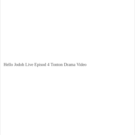
Hello Jodoh Live Episod 4 Tonton Drama Video