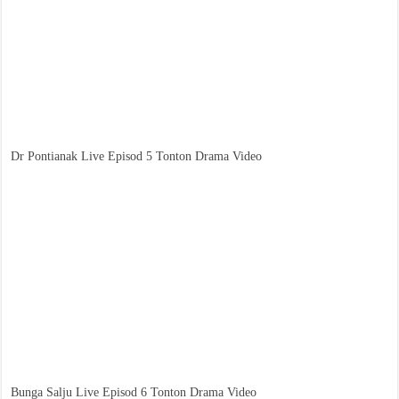
Dr Pontianak Live Episod 5 Tonton Drama Video
Bunga Salju Live Episod 6 Tonton Drama Video