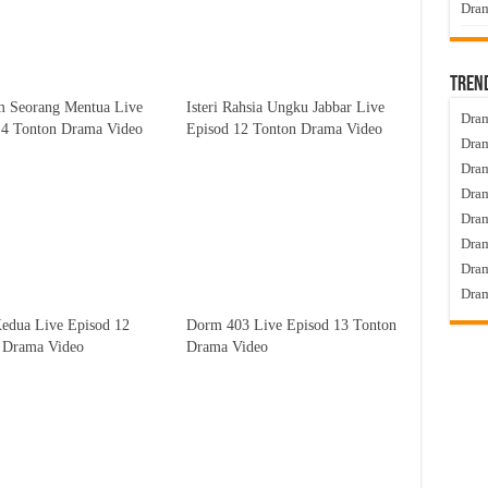
Dram
Tren
 Seorang Mentua Live
Isteri Rahsia Ungku Jabbar Live
Dram
 4 Tonton Drama Video
Episod 12 Tonton Drama Video
Dram
Dram
Dram
Dra
Dram
Dram
Dram
Kedua Live Episod 12
Dorm 403 Live Episod 13 Tonton
 Drama Video
Drama Video