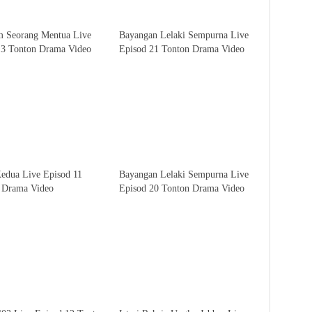
 Seorang Mentua Live
Bayangan Lelaki Sempurna Live
 3 Tonton Drama Video
Episod 21 Tonton Drama Video
Kedua Live Episod 11
Bayangan Lelaki Sempurna Live
 Drama Video
Episod 20 Tonton Drama Video