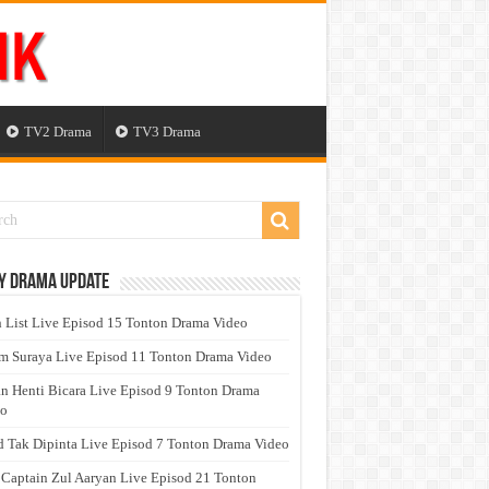
TV2 Drama
TV3 Drama
y Drama Update
 List Live Episod 15 Tonton Drama Video
 Suraya Live Episod 11 Tonton Drama Video
n Henti Bicara Live Episod 9 Tonton Drama
eo
 Tak Dipinta Live Episod 7 Tonton Drama Video
 Captain Zul Aaryan Live Episod 21 Tonton