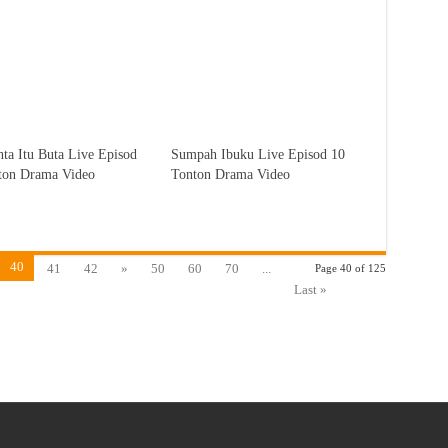
nta Itu Buta Live Episod
Sumpah Ibuku Live Episod 10
ton Drama Video
Tonton Drama Video
40
41
42
»
50
60
70
...
Page 40 of 125
Last »