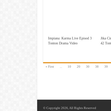
Impiana: Karma Live Episod 3
Jika Ci
Tonton Drama Video
42 Ton
« First
...
10
20
30
38
39
© Copyright 2026, All Rights Reserved