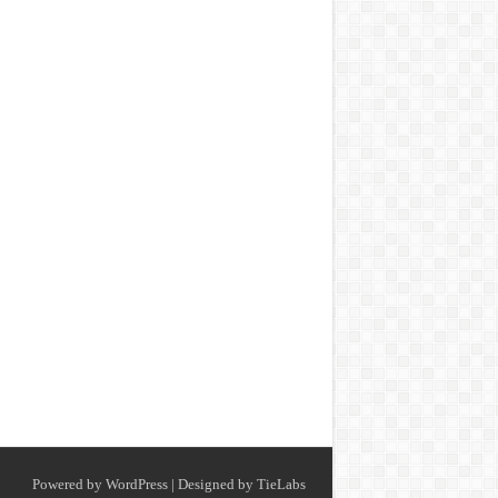
Powered by
WordPress
| Designed by
TieLabs