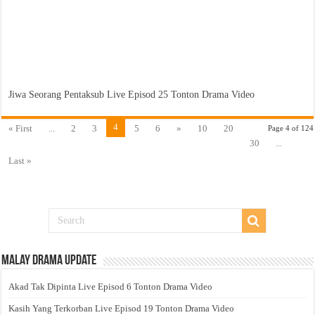
Jiwa Seorang Pentaksub Live Episod 25 Tonton Drama Video
4
« First
...
2
3
5
6
»
10
20
Page 4 of 124
30
...
Last »
Malay Drama Update
Akad Tak Dipinta Live Episod 6 Tonton Drama Video
Kasih Yang Terkorban Live Episod 19 Tonton Drama Video