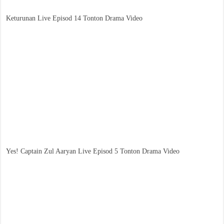
Keturunan Live Episod 14 Tonton Drama Video
Yes! Captain Zul Aaryan Live Episod 5 Tonton Drama Video