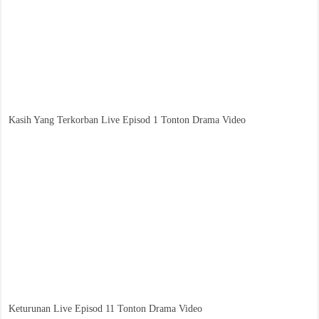
Kasih Yang Terkorban Live Episod 1 Tonton Drama Video
Keturunan Live Episod 11 Tonton Drama Video