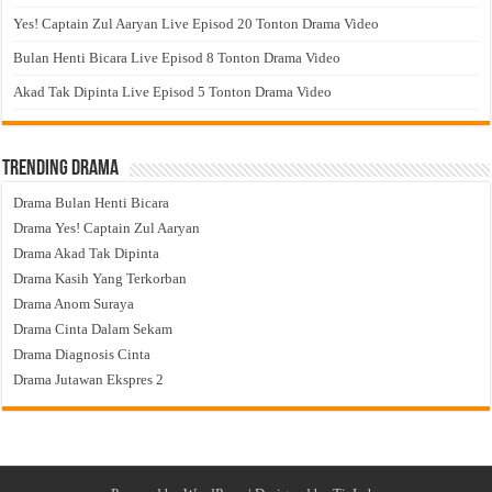
Yes! Captain Zul Aaryan Live Episod 20 Tonton Drama Video
Bulan Henti Bicara Live Episod 8 Tonton Drama Video
Akad Tak Dipinta Live Episod 5 Tonton Drama Video
Trending Drama
Drama Bulan Henti Bicara
Drama Yes! Captain Zul Aaryan
Drama Akad Tak Dipinta
Drama Kasih Yang Terkorban
Drama Anom Suraya
Drama Cinta Dalam Sekam
Drama Diagnosis Cinta
Drama Jutawan Ekspres 2