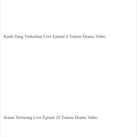
Kasih Yang Terkorban Live Episod 4 Tonton Drama Video
Ikatan Terlarang Live Episod 24 Tonton Drama Video