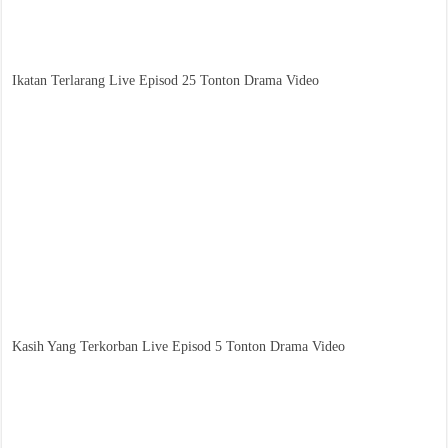
Ikatan Terlarang Live Episod 25 Tonton Drama Video
Kasih Yang Terkorban Live Episod 5 Tonton Drama Video