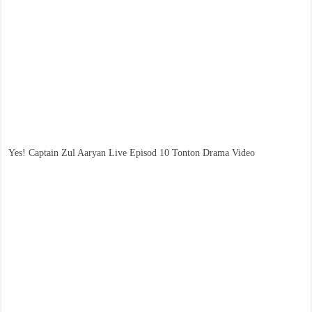
Yes! Captain Zul Aaryan Live Episod 10 Tonton Drama Video