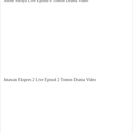
Anom Suraya Live Episod 6 Tonton Drama Video
Jutawan Ekspres 2 Live Episod 2 Tonton Drama Video