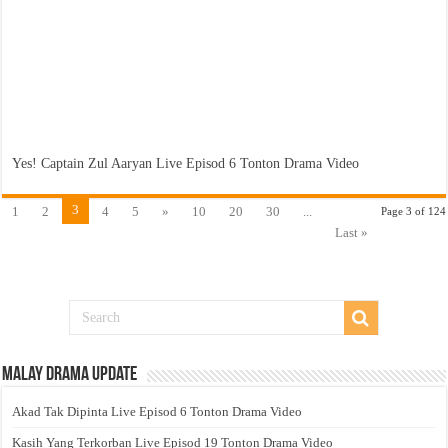
Yes! Captain Zul Aaryan Live Episod 6 Tonton Drama Video
3
1
2
4
5
»
10
20
30
...
Page 3 of 124
Last »
Malay Drama Update
Akad Tak Dipinta Live Episod 6 Tonton Drama Video
Kasih Yang Terkorban Live Episod 19 Tonton Drama Video