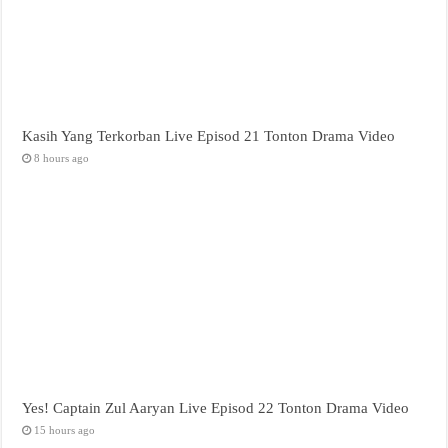
Kasih Yang Terkorban Live Episod 21 Tonton Drama Video
8 hours ago
Yes! Captain Zul Aaryan Live Episod 22 Tonton Drama Video
15 hours ago