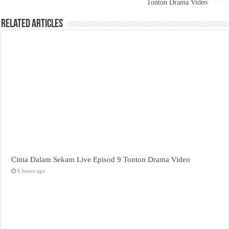
Tonton Drama Video
Related Articles
Cinta Dalam Sekam Live Episod 9 Tonton Drama Video
6 hours ago