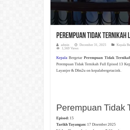
Perempuan Tidak Ternikah L
admin
December 31, 2025
Kepala Be
1,569 Views
Kepala
Bergetar
Perempuan Tidak Ternik
Perempuan Tidak Ternikah Full Episod 13 Ke
Layanjer & Dfm2u on kepalabergetar.ink.
Perempuan Tidak T
Episod:
15
Tarikh Tayangan:
17 Disember 2025