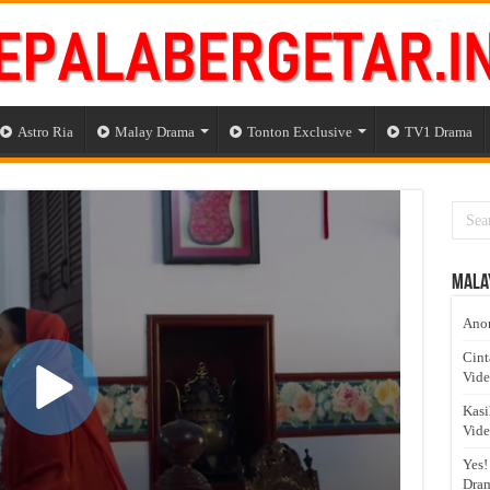
Astro Ria
Malay Drama
Tonton Exclusive
TV1 Drama
Mala
Anom
Cint
Vid
Kasi
Vid
Yes!
Dram