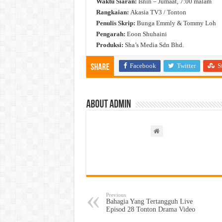
Waktu Siaran:
Isnin – Jumaat, 7:00 malam
Rangkaian:
Akasia TV3 / Tonton
Penulis Skrip:
Bunga Emmly & Tommy Loh
Pengarah:
Eoon Shuhaini
Produksi:
Sha’s Media Sdn Bhd.
Facebook
Twitter
S
Share
About admin
Previous
Bahagia Yang Tertangguh Live
Episod 28 Tonton Drama Video