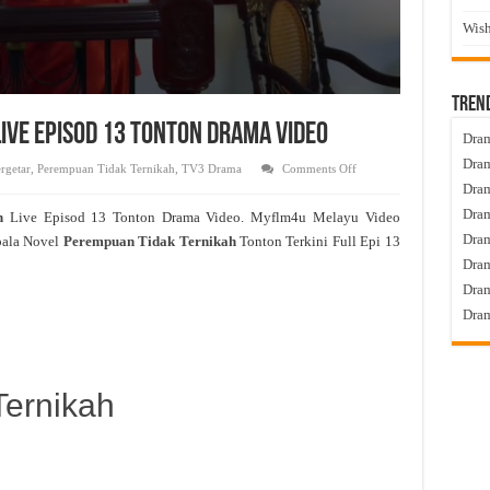
Wish
Tren
ive Episod 13 Tonton Drama Video
Dram
Dram
on
rgetar
,
Perempuan Tidak Ternikah
,
TV3 Drama
Comments Off
Perempuan
Dram
Tidak
Ternikah
Dram
ah
Live Episod 13 Tonton Drama Video. Myflm4u Melayu Video
Live
Episod
Dra
pala Novel
Perempuan Tidak Ternikah
Tonton Terkini Full Epi 13
13
Tonton
Dram
Drama
Video
Dram
Dram
ernikah