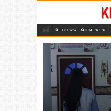
RTM Drama
RTM Telefilem