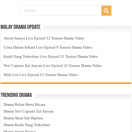
Malay Drama Update
Anom Suraya Live Episod 12 Tonton Drama Video
Cinta Dalam Sekam Live Episod 9 Tonton Drama Video
Kasih Yang Terkorban Live Episod 21 Tonton Drama Video
Yes! Captain Zul Aaryan Live Episod 22 Tonton Drama Video
Wish List Live Episod 15 Tonton Drama Video
Trending Drama
Drama Bulan Henti Bicara
Drama Yes! Captain Zul Aaryan
Drama Akad Tak Dipinta
Drama Kasih Yang Terkorban
Drama Anom Suraya