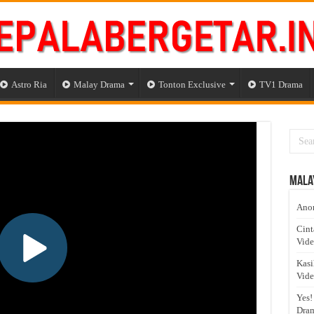
Astro Ria
Malay Drama
Tonton Exclusive
TV1 Drama
Mala
Anom
Cint
Vid
Kasi
Vid
Yes!
Dram