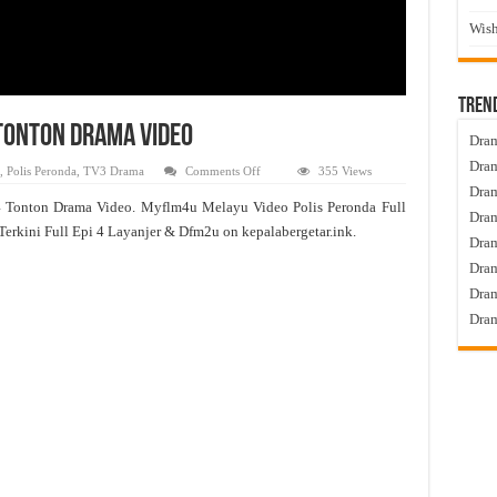
Wish
Tren
 Tonton Drama Video
Dram
Dram
on
,
Polis Peronda
,
TV3 Drama
Comments Off
355 Views
Polis
Dram
Peronda
4 Tonton Drama Video. Myflm4u Melayu Video Polis Peronda Full
Live
Dram
Episod
Terkini Full Epi 4 Layanjer & Dfm2u on kepalabergetar.ink.
4
Dra
Tonton
Drama
Dram
Video
Dram
Dram