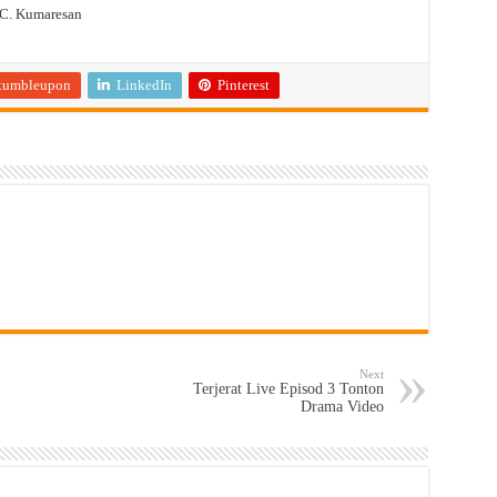
 C. Kumaresan
tumbleupon
LinkedIn
Pinterest
Next
Terjerat Live Episod 3 Tonton
Drama Video