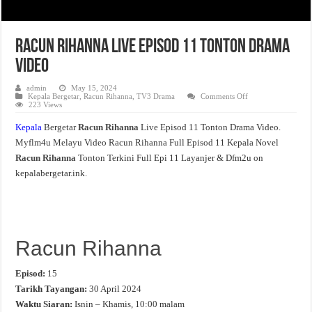
Racun Rihanna Live Episod 11 Tonton Drama
Video
admin
May 15, 2024
on
Kepala Bergetar
,
Racun Rihanna
,
TV3 Drama
Comments Off
Racun
223 Views
Rihanna
Live
Kepala
Bergetar
Racun Rihanna
Live Episod 11 Tonton Drama Video.
Episod
11
Myflm4u Melayu Video Racun Rihanna Full Episod 11 Kepala Novel
Tonton
Drama
Racun Rihanna
Tonton Terkini Full Epi 11 Layanjer & Dfm2u on
Video
kepalabergetar.ink.
Racun Rihanna
Episod:
15
Tarikh Tayangan:
30 April 2024
Waktu Siaran:
Isnin – Khamis, 10:00 malam