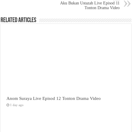
Aku Bukan Ustazah Live Episod 11
Tonton Drama Video
Related Articles
Anom Suraya Live Episod 12 Tonton Drama Video
1 day ago