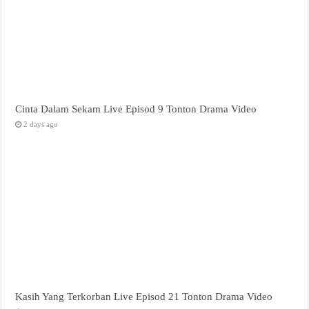
Cinta Dalam Sekam Live Episod 9 Tonton Drama Video
2 days ago
Kasih Yang Terkorban Live Episod 21 Tonton Drama Video