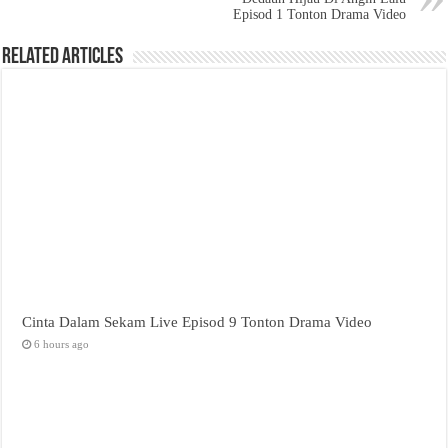
Episod 1 Tonton Drama Video
Related Articles
Cinta Dalam Sekam Live Episod 9 Tonton Drama Video
6 hours ago