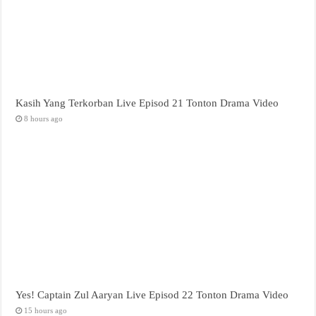
Kasih Yang Terkorban Live Episod 21 Tonton Drama Video
8 hours ago
Yes! Captain Zul Aaryan Live Episod 22 Tonton Drama Video
15 hours ago