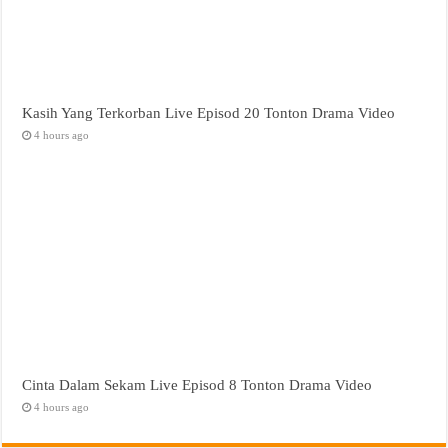
Kasih Yang Terkorban Live Episod 20 Tonton Drama Video
4 hours ago
Cinta Dalam Sekam Live Episod 8 Tonton Drama Video
4 hours ago