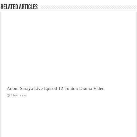
Related Articles
Anom Suraya Live Episod 12 Tonton Drama Video
2 hours ago