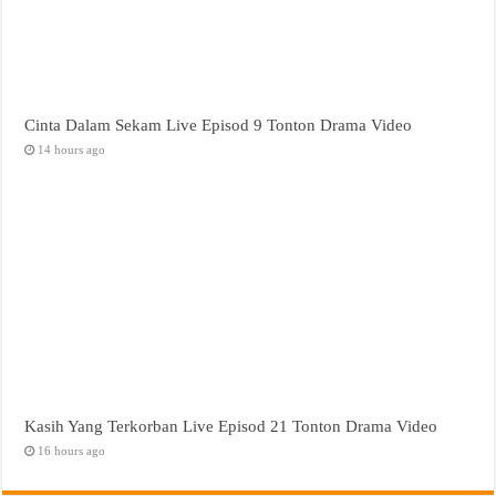
Cinta Dalam Sekam Live Episod 9 Tonton Drama Video
14 hours ago
Kasih Yang Terkorban Live Episod 21 Tonton Drama Video
16 hours ago