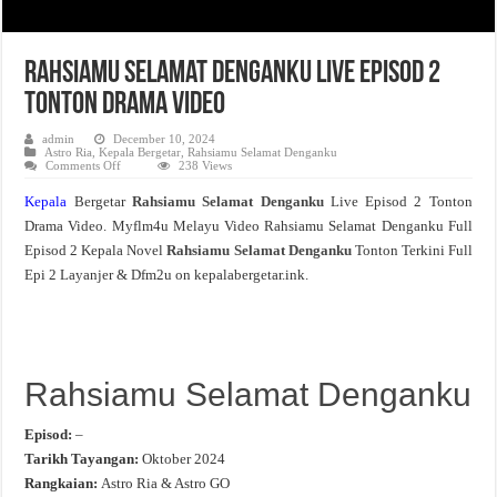
Rahsiamu Selamat Denganku Live Episod 2
Tonton Drama Video
admin
December 10, 2024
Astro Ria
,
Kepala Bergetar
,
Rahsiamu Selamat Denganku
on
Comments Off
238 Views
Rahsiamu
Selamat
Kepala
Bergetar
Rahsiamu Selamat Denganku
Live Episod 2 Tonton
Denganku
Live
Drama Video. Myflm4u Melayu Video Rahsiamu Selamat Denganku Full
Episod
2
Episod 2 Kepala Novel
Rahsiamu Selamat Denganku
Tonton Terkini Full
Tonton
Drama
Epi 2 Layanjer & Dfm2u on kepalabergetar.ink.
Video
Rahsiamu Selamat Denganku
Episod:
–
Tarikh Tayangan:
Oktober 2024
Rangkaian:
Astro Ria & Astro GO