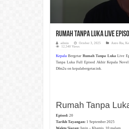
Rumah Tanpa Luka Live Epis
admin
October 3, 2025
Astro Ria
,
Ke
12,540 Views
Kepala
Bergetar
Rumah Tanpa Luka
Live E
Tanpa Luka Full Episod Akhir Kepala Novel
Dfm2u on kepalabergetar.ink.
Rumah Tanpa Luk
Episod:
20
Tarikh Tayangan:
1 September 2025
Waktu Siaran:
Isnin – Khamis, 10 malam