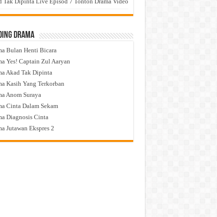
 Tak Dipinta Live Episod 7 Tonton Drama Video
ding Drama
a Bulan Henti Bicara
a Yes! Captain Zul Aaryan
a Akad Tak Dipinta
a Kasih Yang Terkorban
ma Anom Suraya
a Cinta Dalam Sekam
a Diagnosis Cinta
a Jutawan Ekspres 2