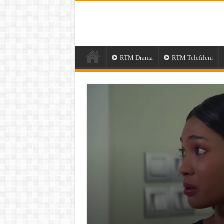
RTM Drama
RTM Telefilem