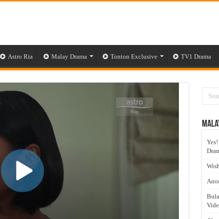
Astro Ria
Malay Drama
Tonton Exclusive
TV1 Drama
Mala
Yes!
Dram
Wish
Anom
Bula
Vid