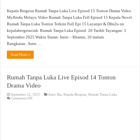
Kepala Bergetar Rumah Tanpa Luka Live Episod 15 Tonton Drama Video.
Myflm4u Melayu Video Rumah Tanpa Luka Full Episod 15 Kepala Novel
Rumah Tanpa Luka Tonton Terkini Full Epi 15 Layanjer & Dfm2u on
kepalabergetar.ink. Rumah Tanpa Luka Episod: 20 Tarikh Tayangan: 1
September 2025 Waktu Siaran: Isnin – Khamis, 10 malam
Rangkaian: Astro …
Read More »
Rumah Tanpa Luka Live Episod 14 Tonton
Drama Video
September 22, 2025
Astro Ria
,
Kepala Bergetar
,
Rumah Tanpa Luka
on
Comments Off
Rumah
Tanpa
Luka
Live
Episod
14
Tonton
Drama
Video