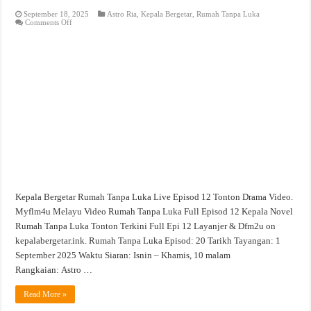
September 18, 2025
Astro Ria
,
Kepala Bergetar
,
Rumah Tanpa Luka
on
Comments Off
Rumah
Tanpa
Luka
Live
Episod
12
Tonton
Drama
Video
Kepala Bergetar Rumah Tanpa Luka Live Episod 12 Tonton Drama Video.
Myflm4u Melayu Video Rumah Tanpa Luka Full Episod 12 Kepala Novel
Rumah Tanpa Luka Tonton Terkini Full Epi 12 Layanjer & Dfm2u on
kepalabergetar.ink. Rumah Tanpa Luka Episod: 20 Tarikh Tayangan: 1
September 2025 Waktu Siaran: Isnin – Khamis, 10 malam
Rangkaian: Astro …
Read More »