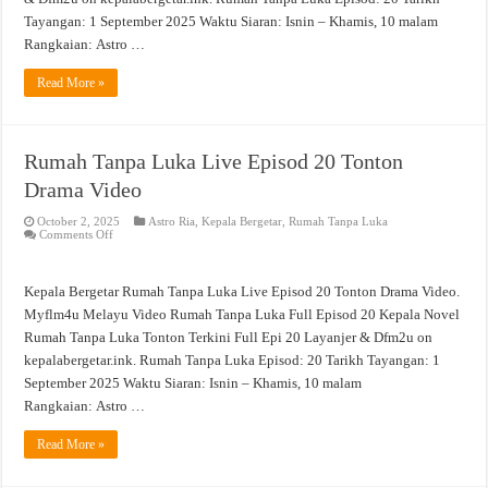
Tayangan: 1 September 2025 Waktu Siaran: Isnin – Khamis, 10 malam
Rangkaian: Astro …
Read More »
Rumah Tanpa Luka Live Episod 20 Tonton
Drama Video
October 2, 2025
Astro Ria
,
Kepala Bergetar
,
Rumah Tanpa Luka
on
Comments Off
Rumah
Tanpa
Luka
Live
Kepala Bergetar Rumah Tanpa Luka Live Episod 20 Tonton Drama Video.
Episod
20
Myflm4u Melayu Video Rumah Tanpa Luka Full Episod 20 Kepala Novel
Tonton
Rumah Tanpa Luka Tonton Terkini Full Epi 20 Layanjer & Dfm2u on
Drama
Video
kepalabergetar.ink. Rumah Tanpa Luka Episod: 20 Tarikh Tayangan: 1
September 2025 Waktu Siaran: Isnin – Khamis, 10 malam
Rangkaian: Astro …
Read More »