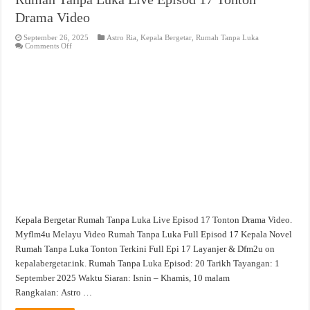
Drama Video
September 26, 2025
Astro Ria
,
Kepala Bergetar
,
Rumah Tanpa Luka
on
Comments Off
Rumah
Tanpa
Luka
Live
Episod
17
Tonton
Drama
Video
Kepala Bergetar Rumah Tanpa Luka Live Episod 17 Tonton Drama Video.
Myflm4u Melayu Video Rumah Tanpa Luka Full Episod 17 Kepala Novel
Rumah Tanpa Luka Tonton Terkini Full Epi 17 Layanjer & Dfm2u on
kepalabergetar.ink. Rumah Tanpa Luka Episod: 20 Tarikh Tayangan: 1
September 2025 Waktu Siaran: Isnin – Khamis, 10 malam
Rangkaian: Astro …