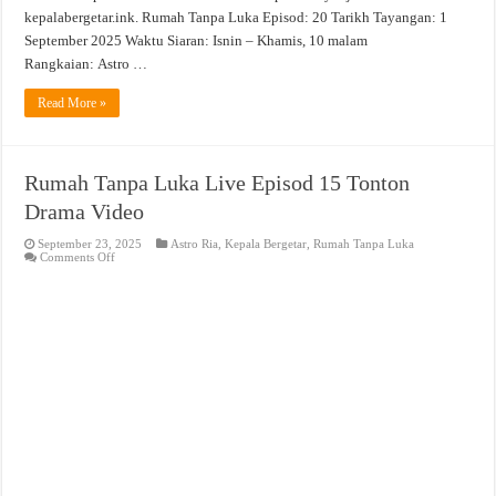
kepalabergetar.ink. Rumah Tanpa Luka Episod: 20 Tarikh Tayangan: 1
September 2025 Waktu Siaran: Isnin – Khamis, 10 malam
Rangkaian: Astro …
Read More »
Rumah Tanpa Luka Live Episod 15 Tonton
Drama Video
September 23, 2025
Astro Ria
,
Kepala Bergetar
,
Rumah Tanpa Luka
on
Comments Off
Rumah
Tanpa
Luka
Live
Episod
15
Tonton
Drama
Video