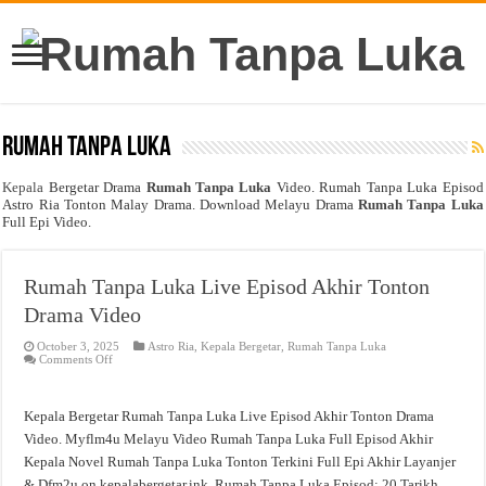
Rumah Tanpa Luka
Kepala
Bergetar Drama
Rumah Tanpa Luka
Video. Rumah Tanpa Luka Episod
Astro Ria Tonton Malay Drama. Download Melayu Drama
Rumah Tanpa Luka
Full Epi Video.
Rumah Tanpa Luka Live Episod Akhir Tonton
Drama Video
October 3, 2025
Astro Ria
,
Kepala Bergetar
,
Rumah Tanpa Luka
on
Comments Off
Rumah
Tanpa
Luka
Live
Kepala Bergetar Rumah Tanpa Luka Live Episod Akhir Tonton Drama
Episod
Akhir
Video. Myflm4u Melayu Video Rumah Tanpa Luka Full Episod Akhir
Tonton
Kepala Novel Rumah Tanpa Luka Tonton Terkini Full Epi Akhir Layanjer
Drama
Video
& Dfm2u on kepalabergetar.ink. Rumah Tanpa Luka Episod: 20 Tarikh