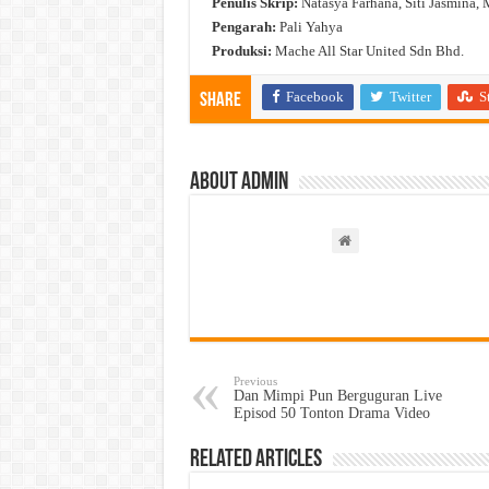
Penulis Skrip:
Natasya Farhana, Siti Jasmina, 
Pengarah:
Pali Yahya
Produksi:
Mache All Star United Sdn Bhd.
Facebook
Twitter
S
Share
About admin
Previous
Dan Mimpi Pun Berguguran Live
Episod 50 Tonton Drama Video
Related Articles