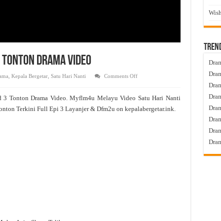
Wish
Tren
 3 Tonton Drama Video
Dram
Dram
on
ama
,
Kepala Bergetar
,
Satu Hari Nanti
Comments Off
Satu
Dram
Hari
Nanti
Dram
d 3 Tonton Drama Video. Myflm4u Melayu Video Satu Hari Nanti
Live
Episod
Dra
onton Terkini Full Epi 3 Layanjer & Dfm2u on kepalabergetar.ink.
3
Tonton
Dram
Drama
Video
Dram
Dram