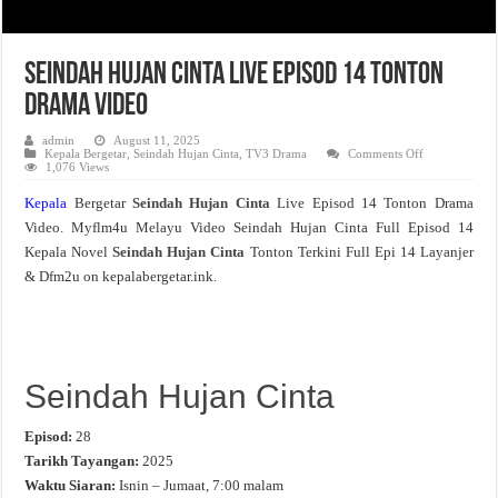
Seindah Hujan Cinta Live Episod 14 Tonton
Drama Video
admin
August 11, 2025
on
Kepala Bergetar
,
Seindah Hujan Cinta
,
TV3 Drama
Comments Off
Seindah
1,076 Views
Hujan
Cinta
Kepala
Bergetar
Seindah Hujan Cinta
Live Episod 14 Tonton Drama
Live
Episod
Video. Myflm4u Melayu Video Seindah Hujan Cinta Full Episod 14
14
Tonton
Kepala Novel
Seindah Hujan Cinta
Tonton Terkini Full Epi 14 Layanjer
Drama
Video
& Dfm2u on kepalabergetar.ink.
Seindah Hujan Cinta
Episod:
28
Tarikh Tayangan:
2025
Waktu Siaran:
Isnin – Jumaat, 7:00 malam