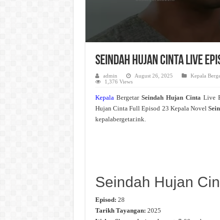
Seindah Hujan Cinta Live Ep
admin
August 26, 2025
Kepala Berge
1,376 Views
Kepala
Bergetar
Seindah Hujan Cinta
Live 
Hujan Cinta Full Episod 23 Kepala Novel
Sein
kepalabergetar.ink.
Seindah Hujan Cin
Episod:
28
Tarikh Tayangan:
2025