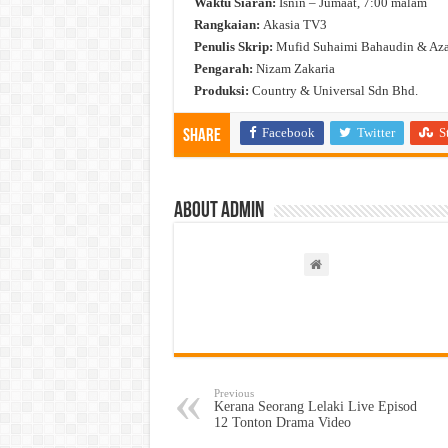
Waktu Siaran:
Isnin – Jumaat, 7:00 malam
Rangkaian:
Akasia TV3
Penulis Skrip:
Mufid Suhaimi Bahaudin & Aza
Pengarah:
Nizam Zakaria
Produksi:
Country & Universal Sdn Bhd.
Facebook
Twitter
S
Share
About admin
Previous
Kerana Seorang Lelaki Live Episod
12 Tonton Drama Video