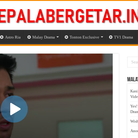
Astro Ria
Malay Drama
Tonton Exclusive
TV1 Drama
Mala
Kasi
Vid
Yes!
Dram
Wish
Anom