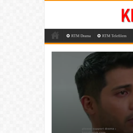
RTM Drama
RTM Telefilem