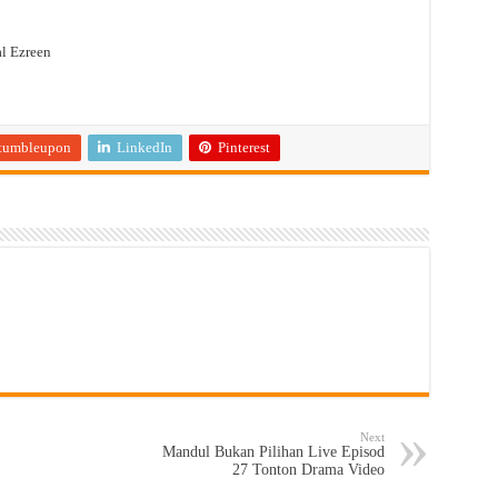
l Ezreen
tumbleupon
LinkedIn
Pinterest
Next
Mandul Bukan Pilihan Live Episod
27 Tonton Drama Video