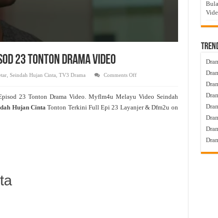
Bula
Vid
Tren
isod 23 Tonton Drama Video
Dram
Dram
on
tar
,
Seindah Hujan Cinta
,
TV3 Drama
Comments Off
Seindah
Dram
Hujan
Cinta
Dram
Episod 23 Tonton Drama Video. Myflm4u Melayu Video Seindah
Live
Episod
Dra
dah Hujan Cinta
Tonton Terkini Full Epi 23 Layanjer & Dfm2u on
23
Tonton
Dram
Drama
Video
Dram
Dram
ta