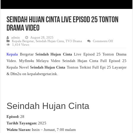
Seindah Hujan Cinta Live Episod 25 Tonton
Drama Video
admin
August 28, 2025
on
Kepala Bergetar
,
Seindah Hujan Cinta
,
TV3 Drama
Comments Off
Seindah
1,414 Views
Hujan
Cinta
Kepala
Bergetar
Seindah Hujan Cinta
Live Episod 25 Tonton Drama
Live
Episod
Video. Myflm4u Melayu Video Seindah Hujan Cinta Full Episod 25
25
Tonton
Kepala Novel
Seindah Hujan Cinta
Tonton Terkini Full Epi 25 Layanjer
Drama
Video
& Dfm2u on kepalabergetar.ink.
Seindah Hujan Cinta
Episod:
28
Tarikh Tayangan:
2025
Waktu Siaran:
Isnin – Jumaat, 7:00 malam