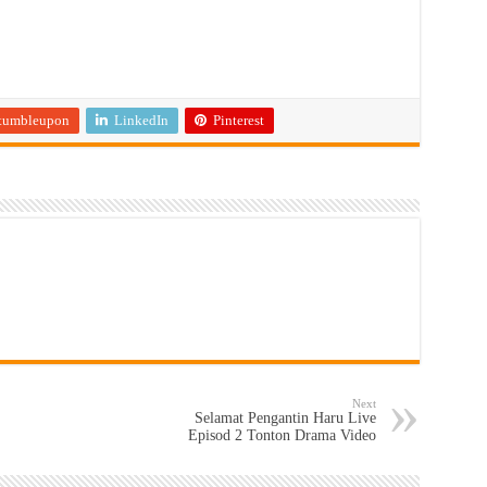
tumbleupon
LinkedIn
Pinterest
Next
Selamat Pengantin Haru Live
Episod 2 Tonton Drama Video