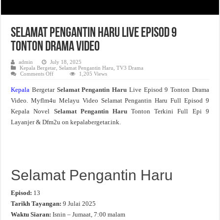
Selamat Pengantin Haru Live Episod 9
Tonton Drama Video
admin
July 18, 2025
Kepala Bergetar
,
Selamat Pengantin Haru
,
TV3 Drama
on
Comments Off
1,205 Views
Selamat
Pengantin
Kepala
Bergetar
Selamat Pengantin Haru
Live Episod 9 Tonton Drama
Haru
Live
Video. Myflm4u Melayu Video Selamat Pengantin Haru Full Episod 9
Episod
9
Kepala Novel
Selamat Pengantin Haru
Tonton Terkini Full Epi 9
Tonton
Drama
Layanjer & Dfm2u on kepalabergetar.ink.
Video
Selamat Pengantin Haru
Episod:
13
Tarikh Tayangan:
9 Julai 2025
Waktu Siaran:
Isnin – Jumaat, 7:00 malam