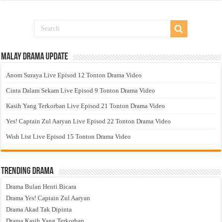
Malay Drama Update
Anom Suraya Live Episod 12 Tonton Drama Video
Cinta Dalam Sekam Live Episod 9 Tonton Drama Video
Kasih Yang Terkorban Live Episod 21 Tonton Drama Video
Yes! Captain Zul Aaryan Live Episod 22 Tonton Drama Video
Wish List Live Episod 15 Tonton Drama Video
Trending Drama
Drama Bulan Henti Bicara
Drama Yes! Captain Zul Aaryan
Drama Akad Tak Dipinta
Drama Kasih Yang Terkorban