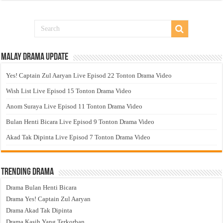
Malay Drama Update
Yes! Captain Zul Aaryan Live Episod 22 Tonton Drama Video
Wish List Live Episod 15 Tonton Drama Video
Anom Suraya Live Episod 11 Tonton Drama Video
Bulan Henti Bicara Live Episod 9 Tonton Drama Video
Akad Tak Dipinta Live Episod 7 Tonton Drama Video
Trending Drama
Drama Bulan Henti Bicara
Drama Yes! Captain Zul Aaryan
Drama Akad Tak Dipinta
Drama Kasih Yang Terkorban