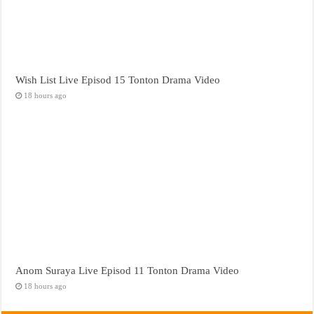
Wish List Live Episod 15 Tonton Drama Video
18 hours ago
Anom Suraya Live Episod 11 Tonton Drama Video
18 hours ago