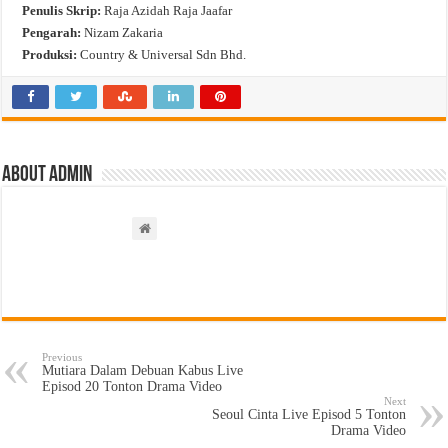
Penulis Skrip:
Raja Azidah Raja Jaafar
Pengarah:
Nizam Zakaria
Produksi:
Country & Universal Sdn Bhd.
About admin
Previous
Mutiara Dalam Debuan Kabus Live
Episod 20 Tonton Drama Video
Next
Seoul Cinta Live Episod 5 Tonton
Drama Video